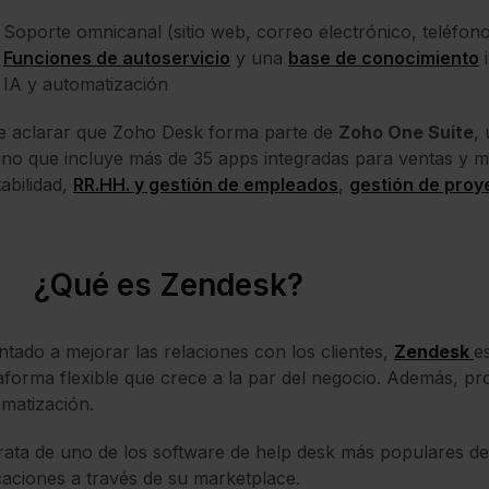
Soporte omnicanal (sitio web, correo electrónico, teléfono
Funciones de autoservicio
y una
base de conocimiento
i
IA y automatización
e aclarar que Zoho Desk forma parte de
Zoho One Suite
,
no que incluye más de 35 apps integradas para ventas y mark
abilidad,
RR.HH. y gestión de empleados
,
gestión de proy
¿Qué es Zendesk?
ntado a mejorar las relaciones con los clientes,
Zendesk
e
aforma flexible que crece a la par del negocio. Además, pr
matización.
rata de uno de los software de help desk más populares d
caciones a través de su marketplace.