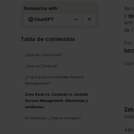
No i
Summarize with
y
mi
ChatGPT
enfr
de I
Tabla de contenidos
Por 
her
¿Qué es Zoho Desk?
Com
¿Qué es Zendesk?
¿Y qué pasa con InvGate Service
Management?
Zoho Desk vs. Zendesk vs. InvGate
Service Management: diferencias y
similitudes
Zoh
sust
El veredicto: ¿Cuál es el mejor?
Algu