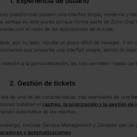
1. Experiencia de usuario
tres plataformas poseen una interfaz limpia, moderna y fá
ta ventaja en este punto porque forma parte de Zoho One Sui
rente con el resto de las aplicaciones de la suite.
esk, por su lado, resulta un poco difícil de navegar. Y e
ionamos que presenta una interfaz simple, siendo la mejo
relación a la personalización, las tres permiten -hasta cie
2. Gestión de tickets
rata de una de las características más esenciales de una
he
ciones habilitan el
rastreo, la priorización y la gestión de 
nación automática de los mismos.
embargo, InvGate Service Management y Zendesk van un pas
paradores y automatizaciones
.