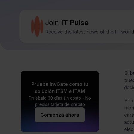
Join
IT Pulse
Receive the latest news of the IT worl
Si b
pued
Prueba InvGate como tu
deci
solución ITSM e ITAM
Pruébalo 30 días sin costo - No
Prim
precisa tarjeta de crédito
mome
Comienza ahora
cara
actu
elec