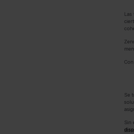
Las 
cier
cohe
Zend
menc
Con 
Se t
solu
asig
Sin 
dis