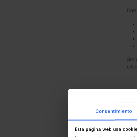
Entr
Sin 
difi
Consentimiento
Inv
con
Esta página web usa cooki
Su