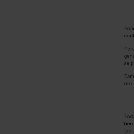
Zoh
conf
Pero
gene
se p
Tamb
otro
Toda
herr
tabl