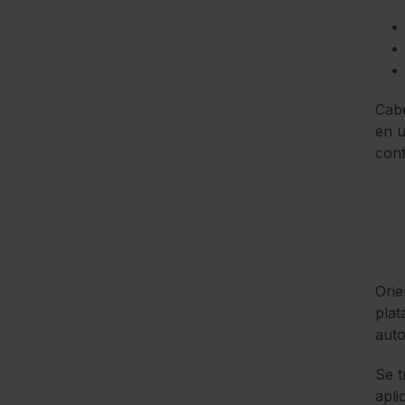
Cab
en u
cont
Orie
plat
auto
Se t
apli