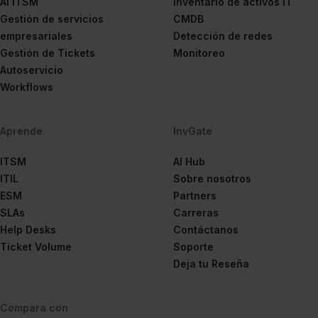
AI ITSM
Inventario de activos IT
Gestión de servicios
CMDB
empresariales
Detección de redes
Gestión de Tickets
Monitoreo
Autoservicio
Workflows
Aprende
InvGate
ITSM
AI Hub
ITIL
Sobre nosotros
ESM
Partners
SLAs
Carreras
Help Desks
Contáctanos
Ticket Volume
Soporte
Deja tu Reseña
Compara con