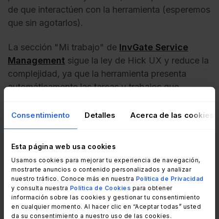
de que interactúen con la herramienta (esperemos
que sin agotarlos).
La sección "Mi trabajo" de
InvGate Service
Management
sigue la ley de Hick UX y reduce la
complejidad, ya que la herramienta presenta
automáticamente las tareas y trabajos que
requieren la atención de los usuarios.
Consentimiento
Detalles
Acerca de las cookies
6. Ley de Miller UX
Esta página web usa cookies
En este caso, la ley de Miller UX se centra en el
Usamos cookies para mejorar tu experiencia de navegación,
número de objetos que una persona media
mostrarte anuncios o contenido personalizados y analizar
nuestro tráfico. Conoce más en nuestra
Política de Privacidad
puede retener en la memoria
, que es de unos
y consulta nuestra
Política de Cookies
para obtener
siete. Dado que la capacidad de atención es
información sobre las cookies y gestionar tu consentimiento
limitada, hay que utilizarla con prudencia. La ley
en cualquier momento. Al hacer clic en “Aceptar todas” usted
da su consentimiento a nuestro uso de las cookies.