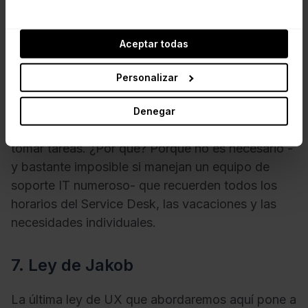
de Hick UX, por ejemplo, reduce el número de
opciones. Pero hay otras formas de ayudar a los
usuarios.
Aceptar todas
La sección Manager de
InvGate Service
Personalizar
Management
sigue los cauces de la ley de Miller
UX al facilitar a los gerentes -con indicaciones
Denegar
visuales- qué agentes están disponibles para
tomar tareas. ¿Por qué? Porque no es necesario -
y bastante imposible si manejan un equipo de
soporte IT numeroso- que recuerden todos los
horarios del Service Desk, las vacaciones y las
necesidades individuales.
7. Ley de Jakob
La última ley de UX que abordaremos aquí pone a