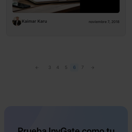
Kaimar Karu
noviembre 7, 2018
3
4
5
6
7
Prueba InvGate como tu