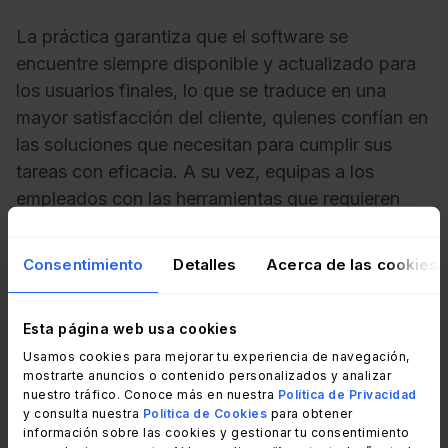
La práctica garantiza que el software se
encuentre siempre disponible y actualizado para
los usuarios finales, lo que se traduce en una
mayor satisfacción del cliente, quienes confían en
las soluciones que necesitan para cumplir sus
tareas con eficacia. A su vez, equipas a los
empleados con las herramientas que requieren
para sobresalir en sus funciones y ofrecer un
servicio excepcional a los consumidores.
Consentimiento
Detalles
Acerca de las cookies
Esta página web usa cookies
El proceso para renovar licencias
Usamos cookies para mejorar tu experiencia de navegación,
de software
mostrarte anuncios o contenido personalizados y analizar
nuestro tráfico. Conoce más en nuestra
Política de Privacidad
y consulta nuestra
Política de Cookies
para obtener
información sobre las cookies y gestionar tu consentimiento
El
proceso para renovar licencias de software