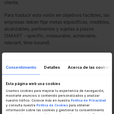
cliente.
Para traducir esta visión en objetivos factibles, las
empresas deben fijar metas específicas, medibles,
alcanzables, pertinentes y sujetas a plazos
(SMART - specific, measurable, achievable,
relevant, time-bound).
Estos datos proporcionan una hoja de ruta para
las iniciativas de innovación digital, al garantizar
Consentimiento
Detalles
Acerca de las cookies
que dichos esfuerzos están alineados con la
dirección estratégica general de la empresa.
Esta página web usa cookies
Un objetivo posible podría ser “aumentar las
Usamos cookies para mejorar tu experiencia de navegación,
ventas online en un 20% durante el próximo año
mostrarte anuncios o contenido personalizados y analizar
nuestro tráfico. Conoce más en nuestra
Política de Privacidad
mediante la implementación de una nueva
y consulta nuestra
Política de Cookies
para obtener
plataforma de comercio electrónico”. Teniendo
información sobre las cookies y gestionar tu consentimiento