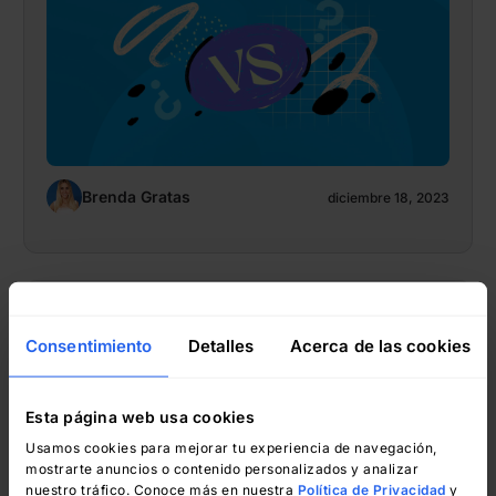
Brenda Gratas
diciembre 18, 2023
Brenda Gratas
Consentimiento
Detalles
Acerca de las cookies
Una solución alternativa a
SymphonyAI Summit Service
Esta página web usa cookies
Management
Usamos cookies para mejorar tu experiencia de navegación,
mostrarte anuncios o contenido personalizados y analizar
nuestro tráfico. Conoce más en nuestra
Política de Privacidad
y