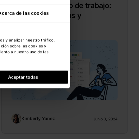
Gestionar un flujo de trabajo:
Acerca de las cookies
ventajas, plantillas y
automatización
 y analizar nuestro tráfico.
ción sobre las cookies y
iento a nuestro uso de las
Aceptar todas
Kimberly Yánez
junio 3, 2024