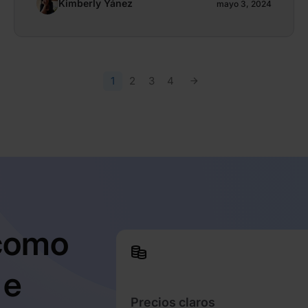
Kimberly Yánez
mayo 3, 2024
1
2
3
4
 como
 e
Precios claros