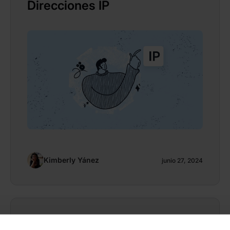
Direcciones IP
Kimberly Yánez
junio 27, 2024
Kimberly Yánez