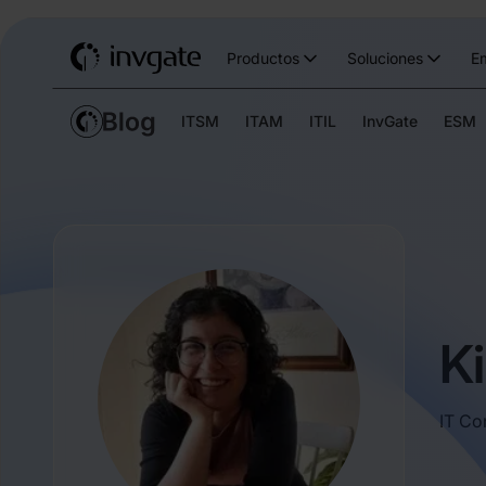
Productos
Soluciones
E
ITSM
ITAM
ITIL
InvGate
ESM
K
IT Co