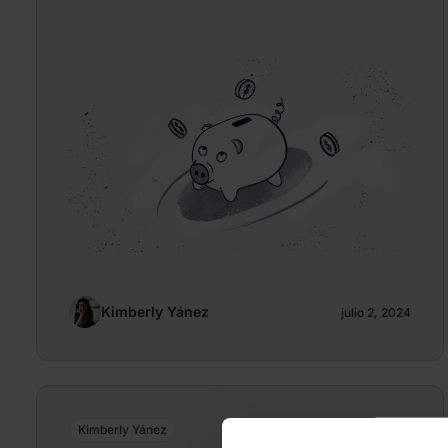
Kimberly Yánez
julio 2, 2024
Kimberly Yánez