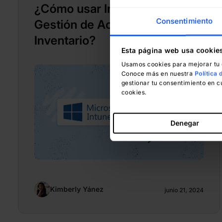
¿Cómo usar Intune para la
Consentimiento
Gestión de Activos y del
Inventario?
Esta página web usa cookie
Usamos cookies para mejorar tu e
Conoce más en nuestra
Política 
gestionar tu consentimiento en c
cookies.
Denegar
Kimberly Yánez
junio 21, 2024