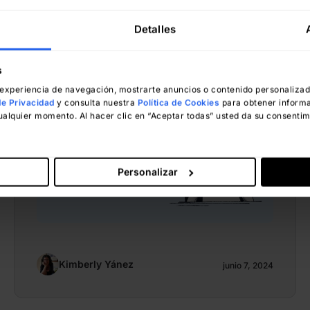
Enterprise Workflow
Detalles
Automation: ventajas,
ejemplos y plantillas
s
xperiencia de navegación, mostrarte anuncios o contenido personalizados
de Privacidad
y consulta nuestra
Política de Cookies
para obtener informa
ualquier momento. Al hacer clic en “Aceptar todas” usted da su consentim
Personalizar
Kimberly Yánez
junio 7, 2024