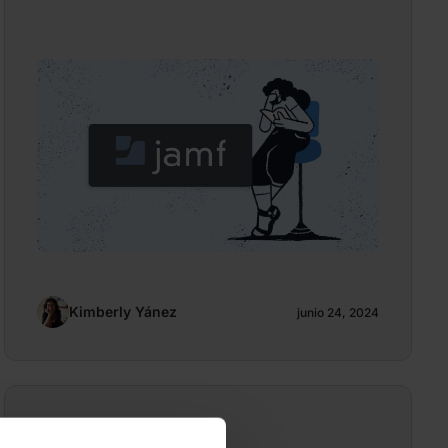
Kimberly Yánez
junio 24, 2024
Kimberly Yánez