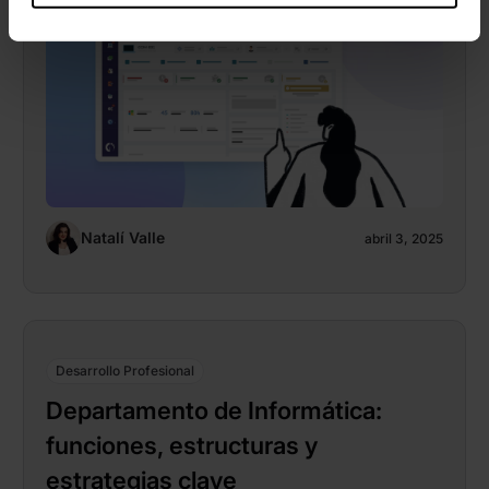
Natalí Valle
abril 3, 2025
Desarrollo Profesional
Departamento de Informática:
funciones, estructuras y
estrategias clave