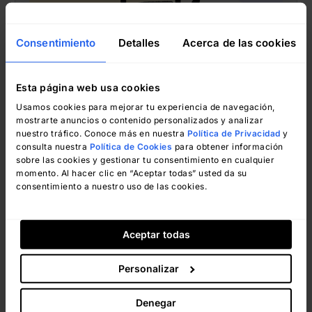
Consentimiento
Detalles
Acerca de las cookies
Esta página web usa cookies
Usamos cookies para mejorar tu experiencia de navegación,
mostrarte anuncios o contenido personalizados y analizar
Ignacio Graglia
abril 16, 2025
nuestro tráfico. Conoce más en nuestra
Política de Privacidad
y
consulta nuestra
Política de Cookies
para obtener información
sobre las cookies y gestionar tu consentimiento en cualquier
momento. Al hacer clic en “Aceptar todas” usted da su
consentimiento a nuestro uso de las cookies.
Desarrollo Profesional
¿Cómo crear un departamento de
Aceptar todas
IT desde cero? Así deberían ser
Personalizar
sus primeros 30 días…
Denegar