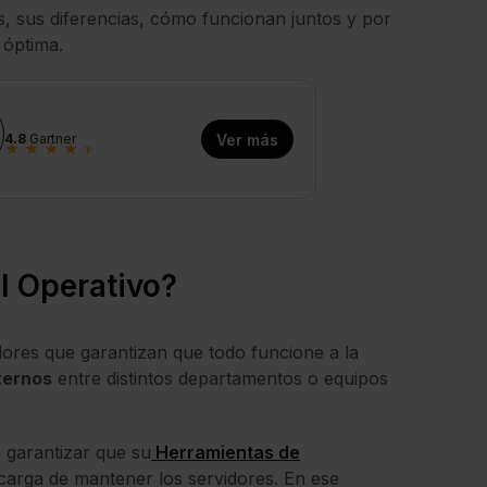
, sus diferencias, cómo funcionan juntos y por
 óptima.
4.8
Gartner
Ver más
★
★
★
★
★
l Operativo?
dores que garantizan que todo funcione a la
ternos
entre distintos departamentos o equipos
 garantizar que su
Herramientas de
ncarga de mantener los servidores. En ese