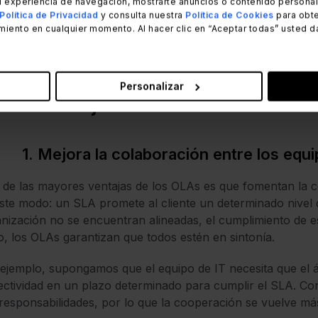
 experiencia de navegación, mostrarte anuncios o contenido personali
Read Article
Política de Privacidad
y consulta nuestra
Política de Cookies
para obte
miento en cualquier momento. Al hacer clic en “Aceptar todas” usted d
Personalizar
5 ventajas de los OLAs
1. Mejora la colaboración entre los equ
de las mayores ventajas de los OLAs es que fomentan la co
ste modo: un SLA promete al cliente un determinado nivel d
nización no se encuentran alineadas, el cumplimiento de es
o, los OLAs garantizan que todos estén en sintonía.
ejemplo, supongamos que el equipo de IT necesita que el á
ctividad en un plazo determinado para cumplir el SLA. C
responsabilidades, por lo que la cooperación se vuelve más 