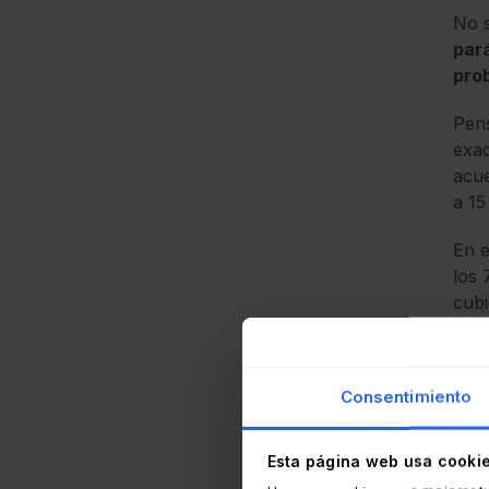
No s
par
pro
Pens
exac
acue
a 15
En e
los 
cubi
pena
Consentimiento
Esta página web usa cooki