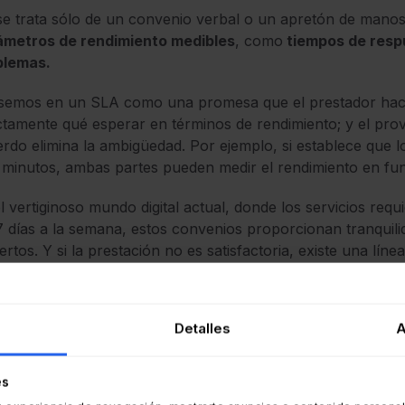
e trata sólo de un convenio verbal o un apretón de mano
ámetros de rendimiento medibles
, como
tiempos de resp
blemas.
emos en un SLA como una promesa que el prestador hace al
tamente qué esperar en términos de rendimiento; y el prove
rdo elimina la ambigüedad. Por ejemplo, si establece que l
 minutos, ambas partes pueden medir el rendimiento en fun
l vertiginoso mundo digital actual, donde los servicios requ
7 días a la semana, estos convenios proporcionan tranquili
ertos. Y si la prestación no es satisfactoria, existe una lí
lizaciones o
compensaciones por cualquier tiempo de in
Detalles
A
Lectura recomendada
Cómo hacer un Acuerdo
es
tutorial en video