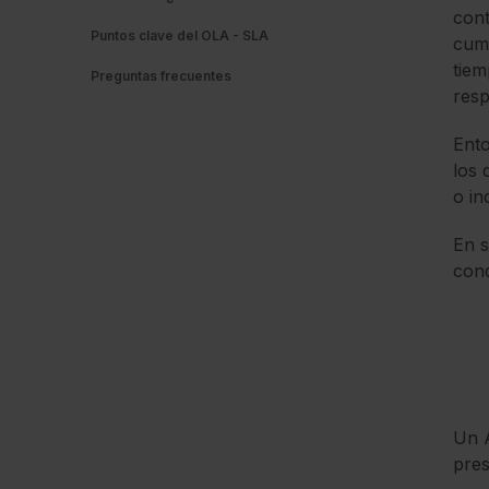
cont
Puntos clave del OLA - SLA
cum
tiem
Preguntas frecuentes
resp
Ento
los 
o in
En s
cond
Un A
pres