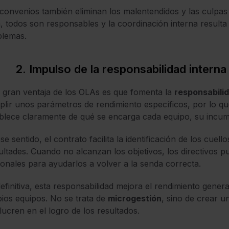
convenios también eliminan los malentendidos y las culpas
, todos son responsables y la coordinación interna resulta m
blemas.
2. Impulso de la responsabilidad interna
 gran ventaja de los OLAs es que fomenta la
responsabilid
lir unos parámetros de rendimiento específicos, por lo q
blece claramente de qué se encarga cada equipo, su incump
se sentido, el contrato facilita la identificación de los cuell
cultades. Cuando no alcanzan los objetivos, los directivos
ionales para ayudarlos a volver a la senda correcta.
efinitiva, esta responsabilidad mejora el rendimiento gene
ios equipos. No se trata de
microgestión
, sino de crear u
lucren en el logro de los resultados.