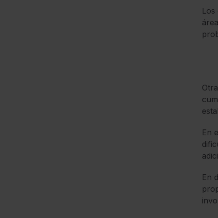
Los 
área
pro
Otra
cump
esta
En e
difi
adic
En d
prop
invo