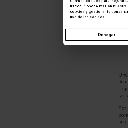
Usamos cookies para mejorar tu
tráfico. Conoce más en nuestra
cookies y gestionar tu consenti
uso de las cookies.
Denegar
Una 
de e
orga
tant
Por 
cone
sus 