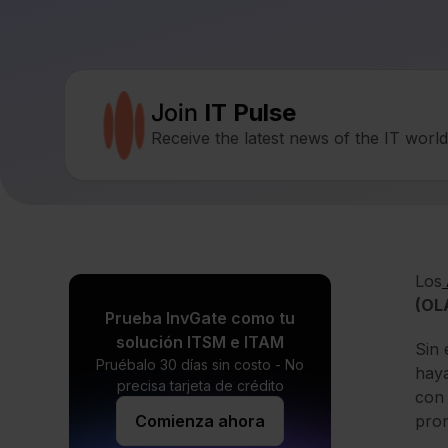
Join
IT Pulse
Receive the latest news of the IT worl
Los
(OL
Prueba InvGate como tu
solución ITSM e ITAM
Sin 
Pruébalo 30 días sin costo - No
haya
precisa tarjeta de crédito
con 
Comienza ahora
prom