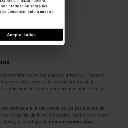
zados y analizar nuestro
ner información sobre las
a su consentimiento a nuestro
Aceptar todas
ipos
laboración entre los equipos internos. Piénsalo
e prestación, pero si las áreas dentro de la
os objetivos se vuelve mucho más difícil. Por lo
rea dedicada a la red resuelva los problemas de
on un Acuerdo de Nivel Operativo, ambos conocen
fluida, al igual que la
comunicación clara.