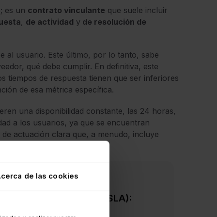
s; es un
contrato vinculante
que suele incluir
uesta
,
de actividad
y
de resolución de
 usuario. Este último, por lo tanto, sabe
edor, qué debe cumplir. En definitiva, este
os tiempos de respuesta tienen que ser inferiores
ción de esa métrica específica.
ieren una disponibilidad constante, las 24 horas,
dad a los usuarios, ya que se encuentran
nea de actuación clara que, a menudo, incluye
actividad
o interrupción.
cerca de las cookies
 de Nivel de Servicio (SLA):