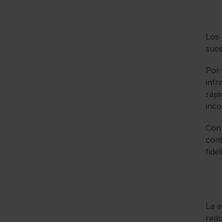
Los 
suce
Por 
infr
rápi
inco
Con 
conf
fidel
La e
redu