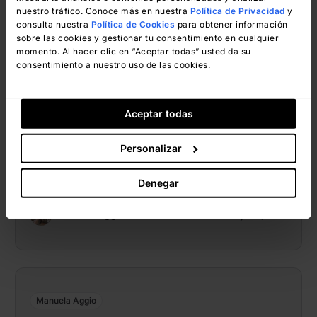
juntos los marcos BRM, Agile, ITSM
nuestro tráfico. Conoce más en nuestra
Política de Privacidad
y
y Gestión de Proyectos?
consulta nuestra
Política de Cookies
para obtener información
sobre las cookies y gestionar tu consentimiento en cualquier
momento. Al hacer clic en “Aceptar todas” usted da su
consentimiento a nuestro uso de las cookies.
Aceptar todas
Personalizar
Denegar
Manuela Aggio
mayo 10, 2024
Manuela Aggio