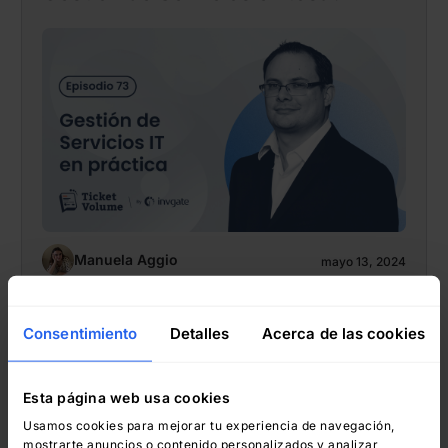
Manuela Aggio
mayo 13, 2024
Consentimiento
Detalles
Acerca de las cookies
Manuela Aggio
Esta página web usa cookies
David Tomlinson: ¿Cómo funcionan
Usamos cookies para mejorar tu experiencia de navegación,
mostrarte anuncios o contenido personalizados y analizar