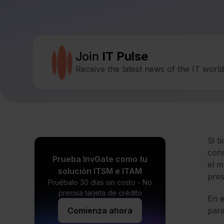
Join
IT Pulse
Receive the latest news of the IT worl
Si b
cons
Prueba InvGate como tu
el m
solución ITSM e ITAM
pres
Pruébalo 30 días sin costo - No
precisa tarjeta de crédito
En e
Comienza ahora
para