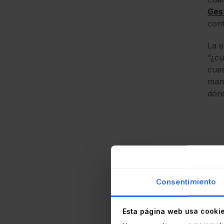
Ges
cont
La e
“¿cu
cues
mane
dónd
Para
Consentimiento
cieg
pued
Esta página web usa cooki
Segú