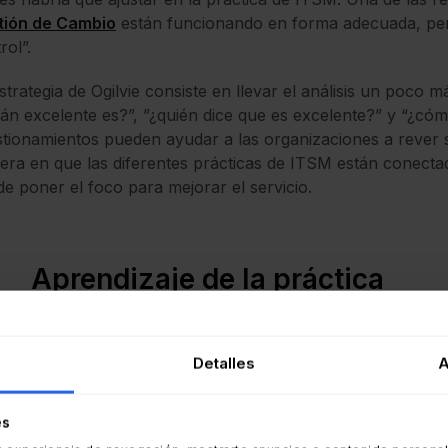
tión de Cambio
están funcionando en forma adecuada, pe
rol”.
strategia de Ogilvie consiste en llevar el análisis un poco 
án excelente es?”, ”¿quién dice que es excelente?” y “¿cóm
tionamientos pueden ayudar a las organizaciones a rever sus
ra en que las diferentes prácticas de ITSM están conectada
e poner el foco para mejorar el servicio.
Aprendizaje de la práctica
 Ogilvie es fundamental que las organizaciones aprendan de
Detalles
A
amente las indicaciones de un consultor. Porque cada empr
e no resultar para otra, con relación a una Gestión de Ser
es
n el profesional, los mejores resultados de su trabajo no