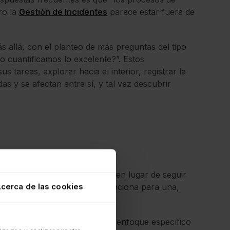
ro la
Gestión de Incidentes
parece estar fuera de
más allá, con el planteo de más preguntas del tipo
o cuantificamos lo excelente?”. Estos
 tareas, explorar hacia el interior, registrar la
s y se afectan entre sí, y tal vez descubrir
 y en sus propias prácticas, en lugar de seguir
cerca de las cookies
esa es diferente: algo que funciona para una,
vicios exitosa.
 se obtienen cuando aporta un enfoque específico