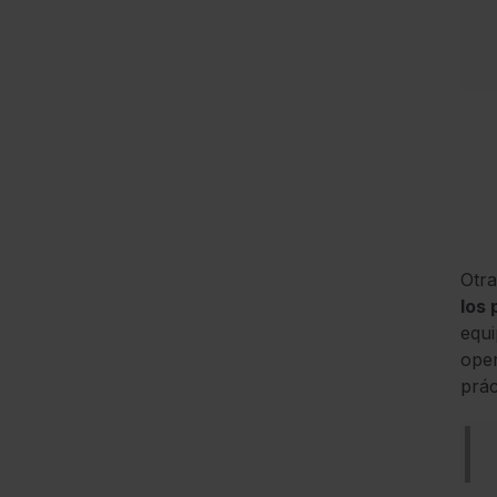
Otra
los
equi
oper
prác