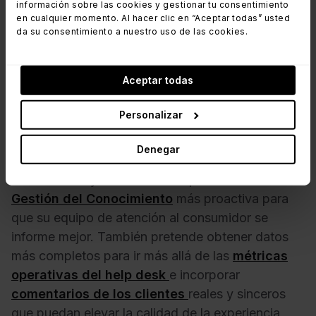
información sobre las cookies y gestionar tu consentimiento
Episodio 72 de
Ticket Volume
en cualquier momento. Al hacer clic en “Aceptar todas” usted
da su consentimiento a nuestro uso de las cookies.
Aceptar todas
Personalizar
Para finalizar, Travis se adentró en algunos de sus
proyectos y desafíos actuales. El año que viene
Denegar
se centrará en reforzar la oferta de
autoservicio
a los clientes y en diseñar una práctica de
Gestión del Conocimiento
más proactiva para
que su equipo de atención al consumidor se
informe mejor. También pretende obtener datos
más completos para ir más allá de las
métricas
operativas del help desk
e incorporar
comentarios de los clientes
reales y sinceros
que puedan elevar la calidad de la experiencia