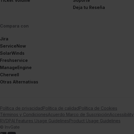
Ticket Volume
Soporte
Deja tu Reseña
Compara con
Jira
ServiceNow
SolarWinds
Freshservice
ManageEngine
Cherwell
Otras Alternativas
Política de privacidad
Política de calidad
Política de Cookies
Términos y Condiciones
Acuerdo Marco de Suscripción
Accessibility
RVDP
AI Features Usage Guidelines
Product Usage Guidelines
© InvGate