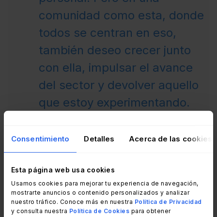
comunidad como esta, donde
todos se centran en eso,
también deseo crecer junto
con ella, impulsar el avance
del sector y devolver aquello
que estoy experimentando.
¿Cómo puedo ayudar a otras
personas que están pasando
Consentimiento
Detalles
Acerca de las cookies
por algo que yo ya pasé antes
de llegar ahí?"
Esta página web usa cookies
Usamos cookies para mejorar tu experiencia de navegación,
mostrarte anuncios o contenido personalizados y analizar
Neal Travis
nuestro tráfico. Conoce más en nuestra
Política de Privacidad
y consulta nuestra
Política de Cookies
para obtener
Director de Asistencia y Admisiones de AIHR