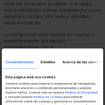
canal que los usuarios ya utilizan. Si el equipo
está acostumbrado a enviar solicitudes por correo
electrónico, no hace falta cambiar ese hábito
desde el primer día.
La configuración inicial consiste en conectar la
cuenta de soporte (por ejemplo,
soporte@empresa.com
o
helpdesk@empresa.com
) a InvGate Service
Management para que cada correo entrante se
Consentimiento
Detalles
Acerca de las cookies
convierta automáticamente en un ticket. Esto se
hace desde
Email > Correo entrante.
Esta página web usa cookies
A partir de ese momento, los agentes pueden
Usamos cookies para mejorar tu experiencia de navegación,
mostrarte anuncios o contenido personalizados y analizar
gestionar las solicitudes desde una plataforma
nuestro tráfico. Conoce más en nuestra
Política de Privacidad
centralizada, con acceso a funciones como
y consulta nuestra
Política de Cookies
para obtener
información sobre las cookies y gestionar tu consentimiento
asignación de tickets, prioridades, estados, SLA,