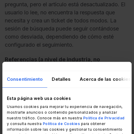
pregunta, pero el artículo está desactualizado. El
usuario lo lee, no encuentra la respuesta que
necesita y crea un ticket de todos modos. La
sesión de búsqueda puede seguir contándose
como desviada, dependiendo de cómo esté
configurado el seguimiento.
Referencias (a nivel de industria, no
atribuibles a InvGate):
Consentimiento
Detalles
Acerca de las cookies
Las organizaciones sin una estrategia activa de
desviación suelen registrar tasas cercanas al
23%.
Esta página web usa cookies
Los equipos con una base de conocimiento
Usamos cookies para mejorar tu experiencia de navegación,
conectada y un VSA reportan tasas entre el 40%
mostrarte anuncios o contenido personalizados y analizar
y el 60%.
nuestro tráfico. Conoce más en nuestra
Política de Privacidad
y consulta nuestra
Política de Cookies
para obtener
Los programas maduros con desviación asistida
información sobre las cookies y gestionar tu consentimiento
por IA pueden superar el 70% en categorías de