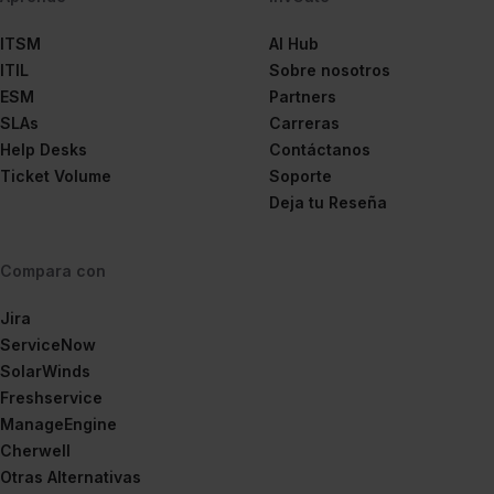
ITSM
AI Hub
ITIL
Sobre nosotros
ESM
Partners
SLAs
Carreras
Help Desks
Contáctanos
Ticket Volume
Soporte
Deja tu Reseña
Compara con
Jira
ServiceNow
SolarWinds
Freshservice
ManageEngine
Cherwell
Otras Alternativas