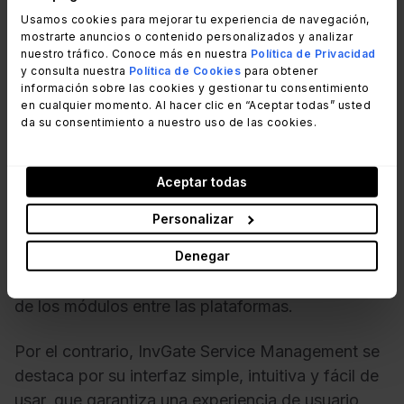
Usamos cookies para mejorar tu experiencia de navegación,
mostrarte anuncios o contenido personalizados y analizar
nuestro tráfico. Conoce más en nuestra
Política de Privacidad
y consulta nuestra
Política de Cookies
para obtener
información sobre las cookies y gestionar tu consentimiento
en cualquier momento. Al hacer clic en “Aceptar todas” usted
da su consentimiento a nuestro uso de las cookies.
Aceptar todas
Personalizar
Denegar
BMC Helix es criticado por su inconsistente
experiencia de usuario
y su pobre integración
de los módulos entre las plataformas.
Por el contrario, InvGate Service Management se
destaca por su interfaz simple, intuitiva y fácil de
usar, que garantiza una experiencia de usuario