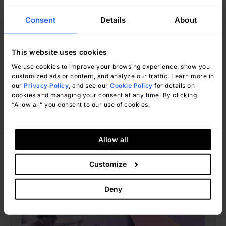
Consent
Details
About
This website uses cookies
We use cookies to improve your browsing experience, show you
Kimberly Yánez
marzo 19, 2025
customized ads or content, and analyze our traffic. Learn more in
our
Privacy Policy
, and see our
Cookie Policy
for details on
cookies and managing your consent at any time. By clicking
“Allow all” you consent to our use of cookies.
ITAM
Allow all
Come verificare la garanzia dei
Customize
dispositivi Dell, HP, Lenovo, Fujitsu
e altri ancora
Deny