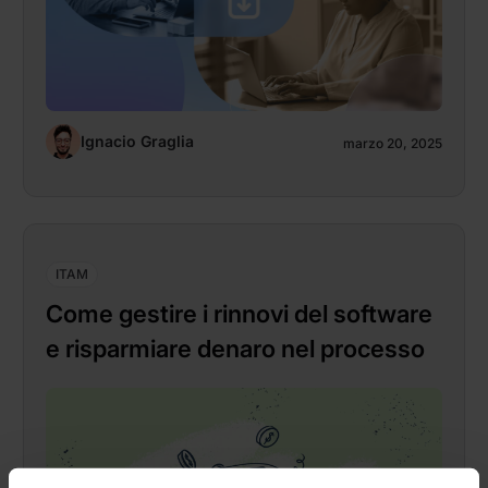
Ignacio Graglia
marzo 20, 2025
ITAM
Come gestire i rinnovi del software
e risparmiare denaro nel processo