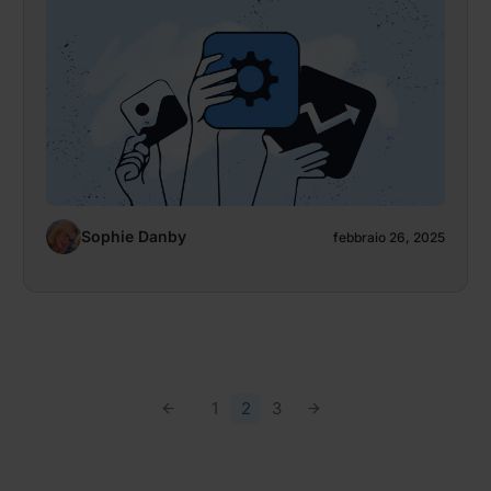
Sophie Danby
febbraio 26, 2025
1
2
3