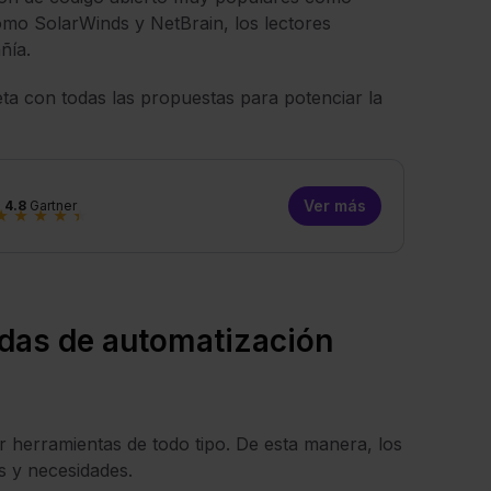
mo SolarWinds y NetBrain, los lectores
ñía.
ta con todas las propuestas para potenciar la
Ver más
4.8
Gartner
★
★
★
★
★
das de automatización
r herramientas de todo tipo. De esta manera, los
s y necesidades.