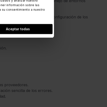
es Puppet, que simplifica el manejo de entornos
zados y analizar nuestro
ner información sobre las
a su consentimiento a nuestro
 tareas repetitivas, como la configuración de los
Aceptar todas
ión.
les proveedores.
ción sencilla de los errores.
dad.