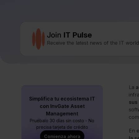
Join
IT Pulse
Receive the latest news of the IT worl
La
a
infr
Simplifica tu ecosistema IT
sus 
con InvGate Asset
soft
Management
comp
Pruébalo 30 días sin costo - No
precisa tarjeta de crédito
En e
Comienza ahora
la s