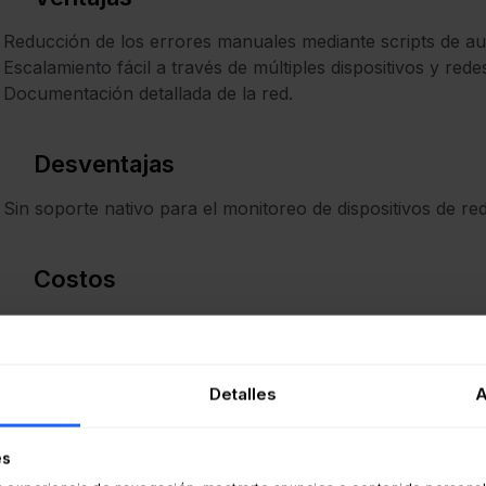
Reducción de los errores manuales mediante scripts de au
Escalamiento fácil a través de múltiples dispositivos y rede
Documentación detallada de la red.
Desventajas
Sin soporte nativo para el monitoreo de dispositivos de red
Costos
Versión gratuita y opciones empresariales pagas.
Detalles
A
2. Puppet
es