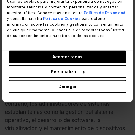
Usamos cookies para mejorar tu experiencia de navegación,
La educación es uno de los ámbitos en los que
mostrarte anuncios o contenido personalizados y analizar
nuestro tráfico. Conoce más en nuestra
Política de Privacidad
más se parecen ambas profesiones. Por ejemplo,
y consulta nuestra
Política de Cookies
para obtener
los empleadores suelen exigir, como mínimo, una
información sobre las cookies y gestionar tu consentimiento
en cualquier momento. Al hacer clic en “Aceptar todas” usted
licenciatura en informática, ingeniería de software
da su consentimiento a nuestro uso de las cookies.
u otro campo de las TI.
Pero, en algún momento, ambas carreras se
Aceptar todas
ramifican para centrarse en la administración de
sistemas o en la administración de redes. Los
Personalizar
administradores de redes suelen centrarse más en
Denegar
la ciberseguridad, la programación y la
administración de bases de datos. Por el
contrario, los administradores de sistemas
estudian temas como la gestión del sistema
operativo, el desarrollo de software, la
virtualización y el mantenimiento de dispositivos.