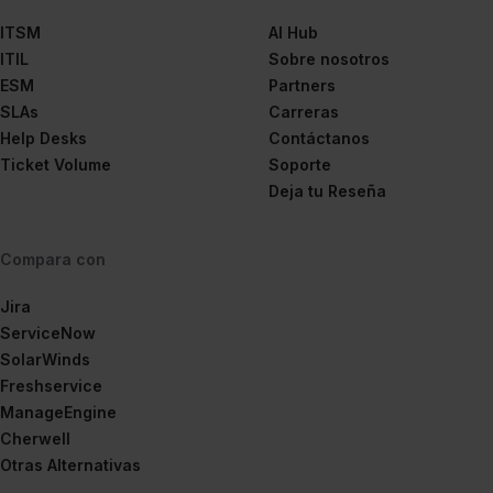
ITSM
AI Hub
ITIL
Sobre nosotros
ESM
Partners
SLAs
Carreras
Help Desks
Contáctanos
Ticket Volume
Soporte
Deja tu Reseña
Compara con
Jira
ServiceNow
SolarWinds
Freshservice
ManageEngine
Cherwell
Otras Alternativas