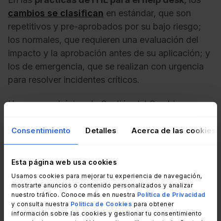
cambios se clasifican
en
estándar, que son
repetitivos y pre-aprobados por su bajo riesgo;
los normales, que requieren una evaluación del
impacto y la aprobación antes de su aplicación; y
los de emergencia, que se realizan con urgencia
para resolver incidentes críticos.
Un proceso básico de Gestión del Cambio
contempla cinco pasos: clasificación por tipo;
evaluación del impacto; aprobación;
Consentimiento
Detalles
Acerca de las cookies
implementación controlada; y revisión de los
resultados.
Esta página web usa cookies
Usamos cookies para mejorar tu experiencia de navegación,
7. Establecer roles y
mostrarte anuncios o contenido personalizados y analizar
nuestro tráfico. Conoce más en nuestra
Política de Privacidad
responsabilidades claras
y consulta nuestra
Política de Cookies
para obtener
información sobre las cookies y gestionar tu consentimiento