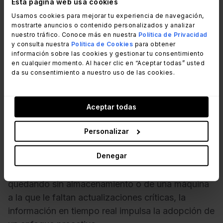
El entorno de IT se modifica constantemente: los
Esta página web usa cookies
dispositivos se reasignan, el software se actualiza
Usamos cookies para mejorar tu experiencia de navegación,
mostrarte anuncios o contenido personalizados y analizar
(o no) y las configuraciones cambian con el
nuestro tráfico. Conoce más en nuestra
Política de Privacidad
tiempo.
y consulta nuestra
Política de Cookies
para obtener
información sobre las cookies y gestionar tu consentimiento
en cualquier momento. Al hacer clic en “Aceptar todas” usted
Por eso es tan importante
monitorear
da su consentimiento a nuestro uso de las cookies.
continuamente la salud y el cumplimiento de
los activos.
Con InvGate Asset Management, es
posible hacer un seguimiento de aspectos
Aceptar todas
fundamentales como el rendimiento, las versiones
Personalizar
del software y las violaciones de las políticas para
detectar problemas a tiempo.
Denegar
Ya sea que se trate de un equipo que se está
quedando sin almacenamiento o de una máquina
a la que le faltan actualizaciones críticas, la
información en tiempo real impulsa la adopción de