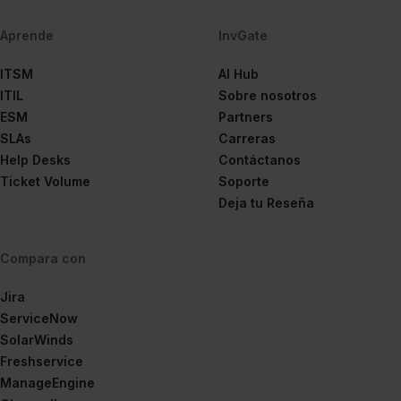
Aprende
InvGate
ITSM
AI Hub
ITIL
Sobre nosotros
ESM
Partners
SLAs
Carreras
Help Desks
Contáctanos
Ticket Volume
Soporte
Deja tu Reseña
Compara con
Jira
ServiceNow
SolarWinds
Freshservice
ManageEngine