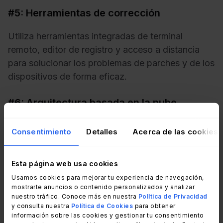
#5: Herramientas de corrección
Utiliza herramientas integradas de terminal
remoto, editor de registro y acceso a distancia
para solucionar los problemas de parches y de los
dispositivos de forma eficaz.
#6: Arquitectura basada en la nube
Ofrece la posibilidad de parchear los dispositivos
Consentimiento
Detalles
Acerca de las cookies
dentro y fuera de la red con la misma facilidad,
ayudando a minimizar las vulnerabilidades de
Esta página web usa cookies
seguridad y reducir el tiempo de inactividad.
Usamos cookies para mejorar tu experiencia de navegación,
mostrarte anuncios o contenido personalizados y analizar
Reseñas y precios de NinjaOne Patch
nuestro tráfico. Conoce más en nuestra
Política de Privacidad
Management
y consulta nuestra
Política de Cookies
para obtener
información sobre las cookies y gestionar tu consentimiento