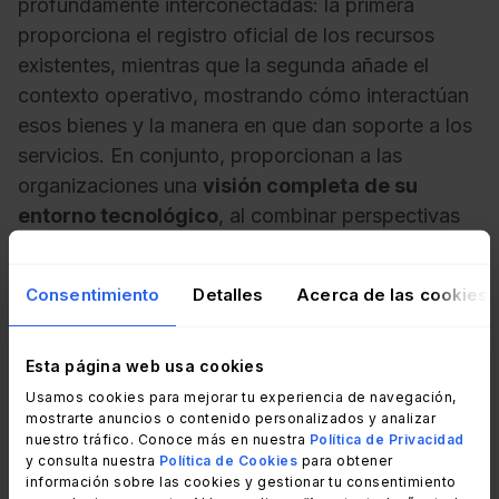
profundamente interconectadas: la primera
proporciona el registro oficial de los recursos
existentes, mientras que la segunda añade el
contexto operativo, mostrando cómo interactúan
esos bienes y la manera en que dan soporte a los
servicios. En conjunto, proporcionan a las
organizaciones una
visión completa de su
entorno tecnológico
, al combinar perspectivas
financieras, contractuales y técnicas.
Consentimiento
Detalles
Acerca de las cookies
Cuando estas dos prácticas se integran, ITAM
alimenta a la CMDB con detalles precisos sobre
los activos y su propiedad, en tanto esta última
Esta página web usa cookies
enriquece los datos de la Gestión de Activos con
Usamos cookies para mejorar tu experiencia de navegación,
las dependencias y las relaciones. Este
mostrarte anuncios o contenido personalizados y analizar
nuestro tráfico. Conoce más en nuestra
Política de Privacidad
intercambio mutuo mantiene ambos sistemas
y consulta nuestra
Política de Cookies
para obtener
alineados, reduce los silos de los datos y refuerza
información sobre las cookies y gestionar tu consentimiento