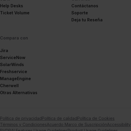
Help Desks
Contáctanos
Ticket Volume
Soporte
Deja tu Reseña
Compara con
Jira
ServiceNow
SolarWinds
Freshservice
ManageEngine
Cherwell
Otras Alternativas
Política de privacidad
Política de calidad
Política de Cookies
Términos y Condiciones
Acuerdo Marco de Suscripción
Accessibility
RVDP
AI Features Usage Guidelines
Product Usage Guidelines