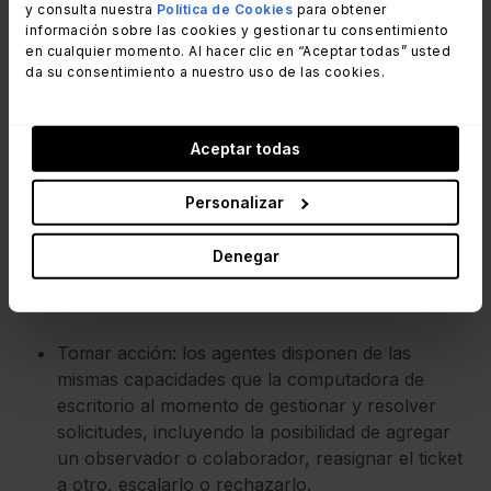
y consulta nuestra
Política de Cookies
para obtener
información sobre las cookies y gestionar tu consentimiento
en cualquier momento. Al hacer clic en “Aceptar todas” usted
4 beneficios de la aplicación
da su consentimiento a nuestro uso de las cookies.
móvil de InvGate Service
Management
Aceptar todas
Personalizar
Si bien un
help desk móvil
conlleva varios
beneficios, la aplicación de InvGate Service
Denegar
Management en particular ofrece las siguientes
ventajas:
Tomar acción: los agentes disponen de las
mismas capacidades que la computadora de
escritorio al momento de gestionar y resolver
solicitudes, incluyendo la posibilidad de agregar
un observador o colaborador, reasignar el ticket
a otro, escalarlo o rechazarlo.