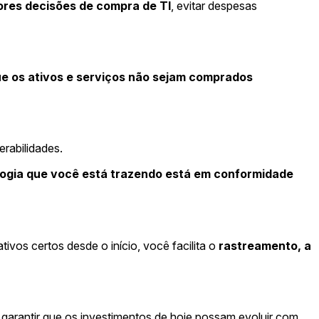
ores decisões de compra de TI
, evitar despesas
ue os ativos e serviços não sejam comprados
erabilidades.
logia que você está trazendo está em conformidade
vos certos desde o início, você facilita o
rastreamento, a
 garantir que os investimentos de hoje possam evoluir com