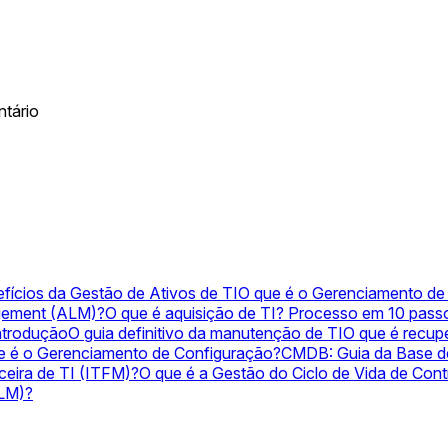
ntário
efícios da Gestão de Ativos de TI
O que é o Gerenciamento de
agement (ALM)?
O que é aquisição de TI? Processo em 10 pass
ntrodução
O guia definitivo da manutenção de TI
O que é recup
e é o Gerenciamento de Configuração?
CMDB: Guia da Base d
ceira de TI (ITFM)?
O que é a Gestão do Ciclo de Vida de Con
SLM)?