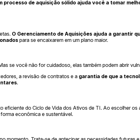
 processo de aquisição sólido ajuda você a tomar melh
etas.
O Gerenciamento de Aquisições ajuda a garantir q
cionados
para se encaixarem em um plano maior.
Mas se você não for cuidadoso, elas também podem abrir vuln
edores, a revisão de contratos e a
garantia de que a tecno
entares
.
iciente do Ciclo de Vida dos Ativos de TI. Ao escolher os ati
 forma econômica e sustentável.
 no momento. Trata-se de antecipar as necessidades futuras e