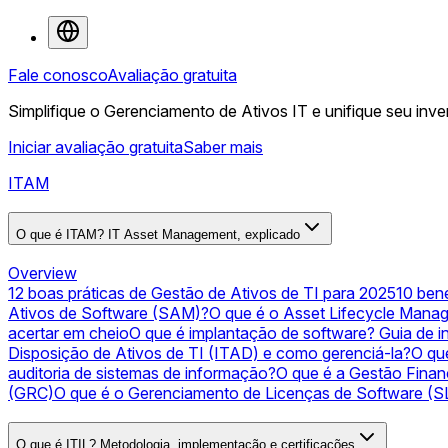
Fale conosco
Avaliação gratuita
Simplifique o Gerenciamento de Ativos IT e unifique seu inve
Iniciar avaliação gratuita
Saber mais
ITAM
O que é ITAM? IT Asset Management, explicado
Overview
12 boas práticas de Gestão de Ativos de TI para 2025
10 ben
Ativos de Software (SAM)?
O que é o Asset Lifecycle Man
acertar em cheio
O que é implantação de software? Guia de i
Disposição de Ativos de TI (ITAD) e como gerenciá-la?
O qu
auditoria de sistemas de informação?
O que é a Gestão Finan
(GRC)
O que é o Gerenciamento de Licenças de Software (
O que é ITIL? Metodologia, implementação e certificações