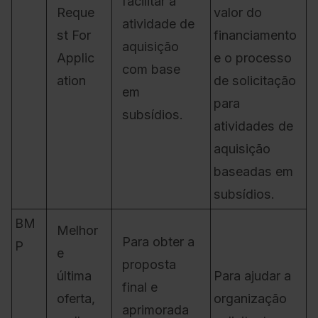
facilitar a
Reque
valor do
atividade de
st For
financiamento
aquisição
Applic
e o processo
com base
ation
de solicitação
em
para
subsídios.
atividades de
aquisição
baseadas em
subsídios.
BM
Melhor
Para obter a
P
e
proposta
última
Para ajudar a
final e
oferta,
organização
aprimorada