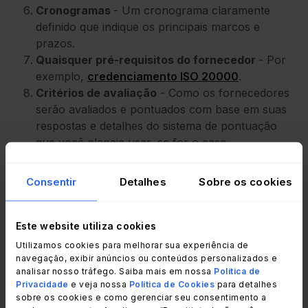
Cronogramas
- Um cronograma claramente
definido que indique os principais marcos e
prazos.
Quaisquer pré-requisitos do fornecedor
- Por
exemplo,
credenciamento ISO 20000
.
Critérios de avaliação
- Como os fornecedores
serão avaliados e pontuados com base em suas
respostas e detalhes do sistema de pontuação
que você planeja usar, se for o caso.
Quaisquer requisitos contratuais, de
conformidade ou legais.
Consentir
Detalhes
Sobre os cookies
Detalhes de orçamento e pagamento.
Qualificações do fornecedor
- Você pode pedir
amostras de trabalhos anteriores e provas de
Este website utiliza cookies
sucesso em projetos anteriores.
Utilizamos cookies para melhorar sua experiência de
Diretrizes de envio
- Como a resposta deve ser
navegação, exibir anúncios ou conteúdos personalizados e
analisar nosso tráfego. Saiba mais em nossa
Política de
enviada, o formato e os detalhes de quaisquer
Privacidade
e veja nossa
Política de Cookies
para detalhes
portais ou caixas de correio compartilhadas.
sobre os cookies e como gerenciar seu consentimento a
Informações de contato/ponto de contato para