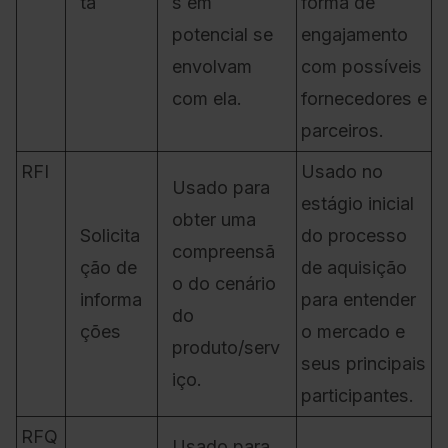
ta
s em
forma de
potencial se
engajamento
envolvam
com possíveis
com ela.
fornecedores e
parceiros.
RFI
Usado no
Usado para
estágio inicial
obter uma
Solicita
do processo
compreensã
ção de
de aquisição
o do cenário
informa
para entender
do
ções
o mercado e
produto/serv
seus principais
iço.
participantes.
RFQ
Usado para