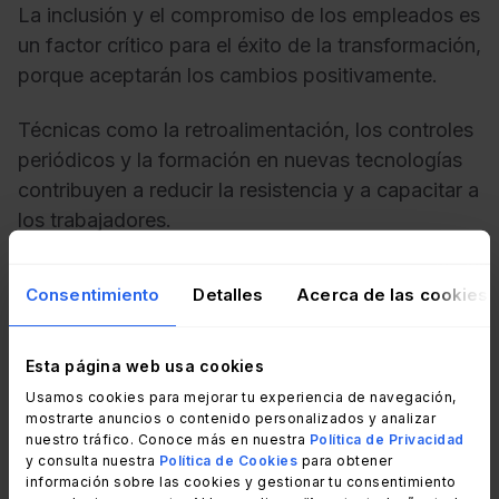
La inclusión y el compromiso de los empleados es
un factor crítico para el éxito de la transformación,
porque aceptarán los cambios positivamente.
Técnicas como la retroalimentación, los controles
periódicos y la formación en nuevas tecnologías
contribuyen a reducir la resistencia y a capacitar a
los trabajadores.
El aumento de la productividad no sólo mejora la
Consentimiento
Detalles
Acerca de las cookies
satisfacción individual, sino que también aumenta
la eficiencia general, lo cual impulsa a elevar el
rendimiento de la empresa.
Esta página web usa cookies
Usamos cookies para mejorar tu experiencia de navegación,
mostrarte anuncios o contenido personalizados y analizar
nuestro tráfico. Conoce más en nuestra
Política de Privacidad
Medición del éxito de una BPT
y consulta nuestra
Política de Cookies
para obtener
información sobre las cookies y gestionar tu consentimiento