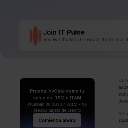
Join
IT Pulse
Receive the latest news of the IT worl
La 
espe
Prueba InvGate como tu
sufi
solución ITSM e ITAM
desa
Pruébalo 30 días sin costo - No
precisa tarjeta de crédito
Sin
Comienza ahora
cos