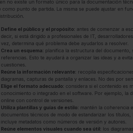
ien no existe un formato único para la documentación técn
e como punto de partida. La misma se puede ajustar en func
istribución.
Define el público y el propósito
: antes de comenzar a escr
decir, si está dirigido a profesionales de IT, desarrollador
vez, determina qué problema debe ayudarlos a resolver.
Crea un esquema
: planifica la estructura del documento
referencias. Esto te ayudará a organizar las ideas y a evit
cuestiones.
Reúne la información relevante
: recopila especificacione
diagramas, capturas de pantalla y enlaces. No des por sen
Elige el formato adecuado
: considera si el contenido e
conocimiento o integrado en el software. Por ejemplo, la 
online con control de versiones.
Utiliza plantillas y guías de estilo
: mantén la coherencia en
documentos técnicos de modo de estandarizar los títulos, 
incluye metadatos como números de versión y autores.
Reúne elementos visuales cuando sea útil
: los diagrama