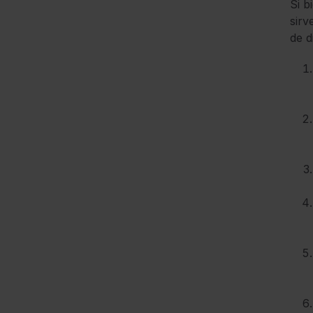
Si b
sirv
de d