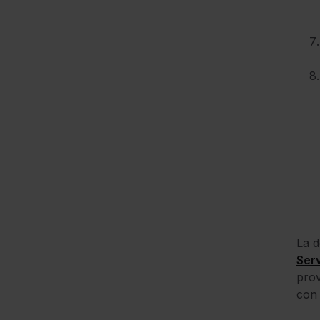
La d
Ser
prov
con 