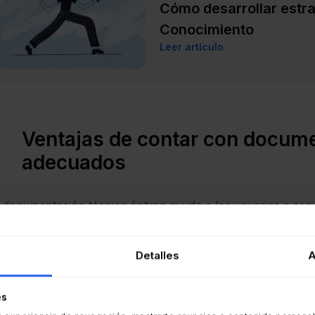
Cómo desarrollar estra
Conocimiento
Leer artículo
Ventajas de contar con docum
adecuados
documentación técnica óptima ayuda a los usuarios a segui
rece la continuidad del negocio, reduce los gastos generales
 algunas ventajas prácticas del material de este tipo:
Detalles
A
Reduce las solicitudes de soporte
: cuando las personas 
es
es menos probable que abran tickets o escalen problemas