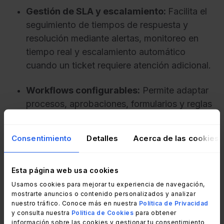
Gestión de SLA y escalamiento:
Facilita el
seguimiento de tiempos de respuesta y
resolución mediante alertas, monitoreo en
tiempo real y escalamiento automático
cuando un ticket requiere atención adicional.
Workflows configurables:
Permite adaptar
procesos, aprobaciones, formularios y reglas
de negocio sin necesidad de desarrollo
personalizado, facilitando la evolución del
Consentimiento
Detalles
Acerca de las cookies
servicio a medida que cambian las
necesidades de la organización.
Esta página web usa cookies
Portal de autoservicio y base de
Usamos cookies para mejorar tu experiencia de navegación,
mostrarte anuncios o contenido personalizados y analizar
conocimiento:
Ofrece a los usuarios un
nuestro tráfico. Conoce más en nuestra
Política de Privacidad
punto central para registrar solicitudes,
y consulta nuestra
Política de Cookies
para obtener
consultar documentación y resolver
información sobre las cookies y gestionar tu consentimiento