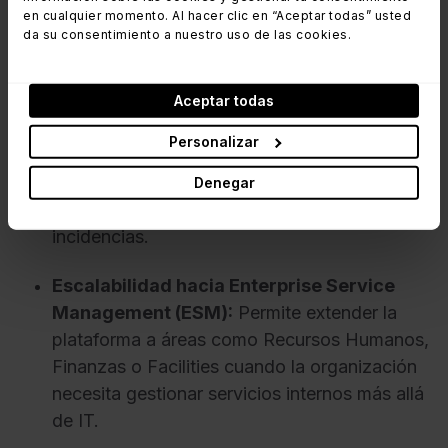
en cualquier momento. Al hacer clic en “Aceptar todas” usted
problemas frecuentes sin intervención directa
da su consentimiento a nuestro uso de las cookies.
del equipo de soporte.
Reportes y dashboards:
Proporciona
Aceptar todas
visibilidad sobre
métricas operativas de
Personalizar
Gestión de Incidentes
como volumen de
tickets, tiempos de resolución, cumplimiento
Denegar
de SLA, carga de trabajo y tendencias de
incidencias.
Escalabilidad hacia Enterprise Service
Management (ESM):
Permite extender la
plataforma a áreas como Recursos Humanos,
Finanzas o Facilities cuando la organización
necesita gestionar servicios internos más allá
de IT.