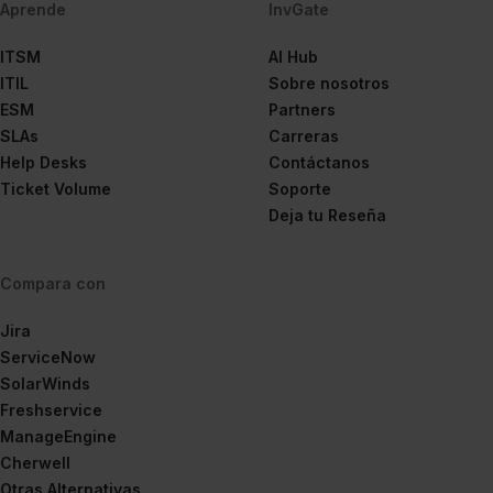
Aprende
InvGate
ITSM
AI Hub
ITIL
Sobre nosotros
ESM
Partners
SLAs
Carreras
Help Desks
Contáctanos
Ticket Volume
Soporte
Deja tu Reseña
Compara con
Jira
ServiceNow
SolarWinds
Freshservice
ManageEngine
Cherwell
Otras Alternativas