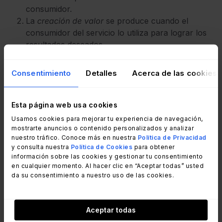
consumidor.
La
creación de valor
se produce cuando el
consumidor del servicio lo utiliza para lograr los
resultados deseados.
La
captura de valor
implica que el proveedor
capta el valor que creó a través de modelos
Consentimiento
Detalles
Acerca de las cookies
adecuados de precios e ingresos.
Billouz insistió en el rol fundamental que
Esta página web usa cookies
desempeña la Gestión del Valor en este proceso,
Usamos cookies para mejorar tu experiencia de navegación,
mostrarte anuncios o contenido personalizados y analizar
ya que garantiza que el valor se entrega y capta
nuestro tráfico. Conoce más en nuestra
Política de Privacidad
de forma eficaz a lo largo de toda la cadena de
y consulta nuestra
Política de Cookies
para obtener
valor.
información sobre las cookies y gestionar tu consentimiento
en cualquier momento. Al hacer clic en “Aceptar todas” usted
da su consentimiento a nuestro uso de las cookies.
Relación entre la Gestión de
Servicios y la Gestión del Valor
Aceptar todas