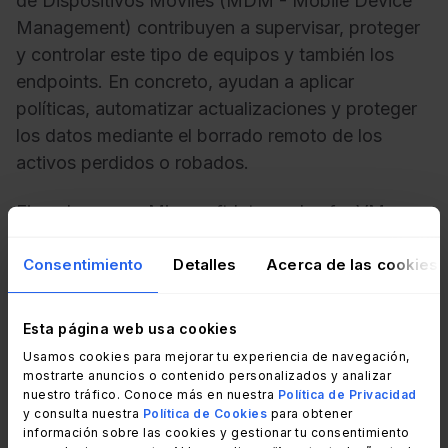
de Dispositivos Móviles (MDM - Mobile Device
Management) contribuyen a supervisar, proteger
y controlar este tipo de equipos y también los
endpoints. En concreto, ayudan a aplicar
políticas, automatizar actualizaciones y proteger
los datos mediante el borrado remoto de los
activos perdidos o robados.
Ejemplos como Microsoft Intune, Jamf y VMware
Workspace ONE amplían el alcance de ITAM a
Consentimiento
Detalles
Acerca de las cookies
todos los aparatos de la organización.
#6. Integración de ITAM con
Esta página web usa cookies
servicios de proveedores de la nube
Usamos cookies para mejorar tu experiencia de navegación,
mostrarte anuncios o contenido personalizados y analizar
nuestro tráfico. Conoce más en nuestra
Política de Privacidad
Dichas vinculaciones facilitan el manejo de las
y consulta nuestra
Política de Cookies
para obtener
máquinas virtuales, el almacenamiento y los
información sobre las cookies y gestionar tu consentimiento