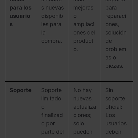
para los
s nuevas
mejoras
para
usuario
disponib
o
reparaci
s
les para
ampliaci
ones,
la
ones del
solución
compra.
product
de
o.
problem
as o
piezas.
Soporte
Soporte
No hay
Sin
limitado
nuevas
soporte
o
actualiza
oficial:
finalizad
ciones;
Los
o por
sólo
usuarios
parte del
pueden
deben