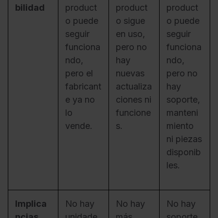
bilidad
product
product
product
o puede
o sigue
o puede
seguir
en uso,
seguir
funciona
pero no
funciona
ndo,
hay
ndo,
pero el
nuevas
pero no
fabricant
actualiza
hay
e ya no
ciones ni
soporte,
lo
funcione
manteni
vende.
s.
miento
ni piezas
disponib
les.
Implica
No hay
No hay
No hay
ncias
unidade
más
soporte