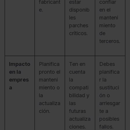
fabricant
estar
confiar
e.
disponib
en el
les
manteni
parches
miento
críticos.
de
terceros.
Impacto
Planifica
Ten en
Debes
en la
pronto el
cuenta
planifica
empres
manteni
la
r la
a
miento o
compati
sustituci
la
bilidad y
ón o
actualiza
las
arriesgar
ción.
futuras
te a
actualiza
posibles
ciones.
fallos.