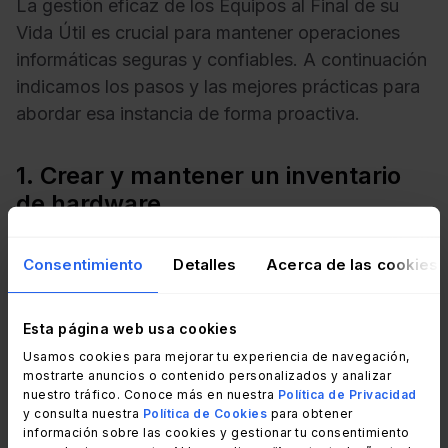
La gestión eficaz de los Equipos al Final de su
Vida Útil es crucial para mantener operaciones
informáticas seguras y confiables. A continuación
indicamos los pasos y las mejores prácticas para
abordar esa instancia de forma proactiva.
1. Crear y mantener un inventario
de hardware
La creación y actualización periódica de un
Consentimiento
Detalles
Acerca de las cookies
inventario de activos de IT proporciona una
visibilidad completa del ciclo de vida de los
Esta página web usa cookies
dispositivos, incluido el momento en que alcanzan
Usamos cookies para mejorar tu experiencia de navegación,
su EOL.
mostrarte anuncios o contenido personalizados y analizar
nuestro tráfico. Conoce más en nuestra
Política de Privacidad
El registro documenta claramente los números de
y consulta nuestra
Política de Cookies
para obtener
información sobre las cookies y gestionar tu consentimiento
modelo, las fechas de compra y las versiones de