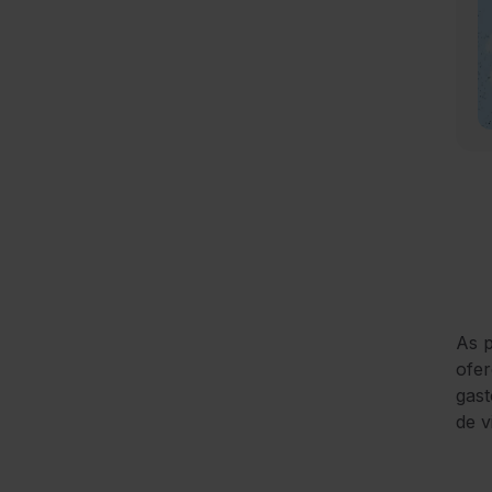
As p
ofer
gast
de v