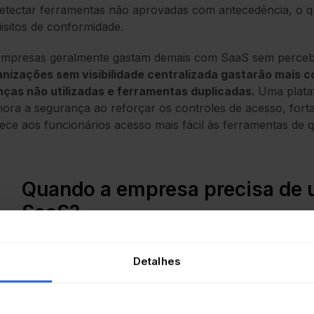
etectar ferramentas não aprovadas com antecedência, o que
isitos de conformidade.
empresas geralmente gastam demais com SaaS sem perce
anizações sem visibilidade centralizada gastarão mais 
nças não utilizadas e ferramentas duplicadas.
Uma plataf
ora a segurança ao reforçar os controles de acesso, fort
ece aos funcionários acesso mais fácil às ferramentas de 
Quando a empresa precisa de
SaaS?
mento de implementar a Gestão de SaaS de forma automat
Detalhes
naturas digitais na empresa começa a comprometer o orça
am autonomia para contratar ferramentas em nuvem, os p
s
ficientes para manter a governança.