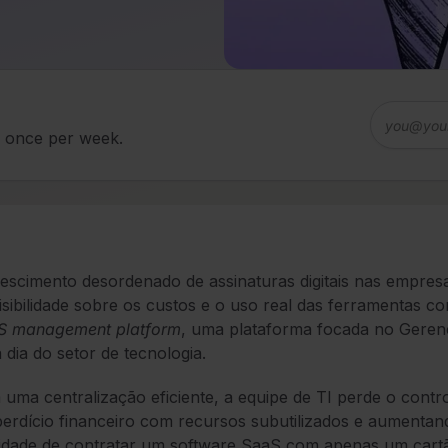
d once per week.
escimento desordenado de assinaturas digitais nas empresas 
isibilidade sobre os custos e o uso real das ferramentas 
S management platform
, uma plataforma focada no Geren
a dia do setor de tecnologia.
uma centralização eficiente, a equipe de TI perde o contro
erdício financeiro com recursos subutilizados e aumentand
lidade de contratar um software SaaS com apenas um cart