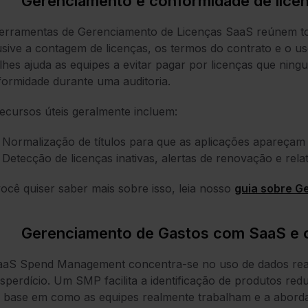
Gerenciamento e conformidade de lice
erramentas de Gerenciamento de Licenças SaaS reúnem to
usive a contagem de licenças, os termos do contrato e o u
lhes ajuda as equipes a evitar pagar por licenças que ni
ormidade durante uma auditoria.
ecursos úteis geralmente incluem:
Normalização de títulos para que as aplicações apareçam
Detecção de licenças inativas, alertas de renovação e rela
ocê quiser saber mais sobre isso, leia nosso
guia sobre G
Gerenciamento de Gastos com SaaS e o
aS Spend Management concentra-se no uso de dados reais
sperdício. Um SMP facilita a identificação de produtos re
 base em como as equipes realmente trabalham e a abor