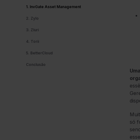
1. InvGate Asset Management
2. Zylo
3. Zluri
4. Torii
5. BetterCloud
Conclusão
Uma
org
essê
Gere
disp
Muit
só f
sen
esse