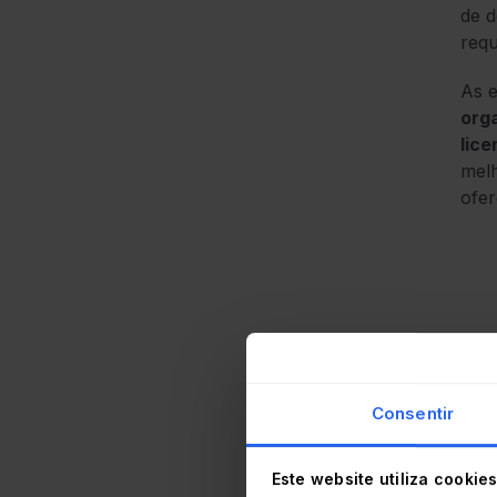
de d
requ
As 
org
lice
melh
ofer
O mo
Consentir
assi
ganh
Este website utiliza cookie
insu