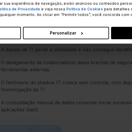
ar sua experiência de navegação, exibir anúncios ou conteúdos person
 operação precisa de uma plataforma de
Gerenciamento 
olítica de Privacidade
e veja nossa
Política de Cookies
para detalhes 
qualquer momento. Ao clicar em “Permitir todos”, você concorda com 
intes sinais começam a surgir no dia a dia:
Os custos com assinaturas de aplicativos em nuvem aum
Personalizar
justificativa clara.
A equipe de TI perde a visibilidade e não consegue identifi
O desligamento de colaboradores deixa brechas de segur
ferramentas externas.
O fenômeno do shadow IT cresce sem controle, com depa
homologação da TI.
A consolidação manual de dados consome horas excessiva
aplicações SaaS.