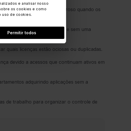
alizados e analisar nosso
de SaaS
e de um controle rigoroso quando os
sobre os cookies e como
o uso de cookies.
entam de forma descontrolada e sem uma
Permitir todos
car quais licenças estão ociosas ou duplicadas.
ança devido a acessos que continuam ativos em
rtamentos adquirindo aplicações sem a
s de trabalho para organizar o controle de