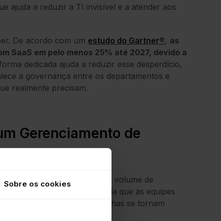
 ajuda a reduzir a TI invisível e a atender aos
ber. De acordo com um
estudo do Gartner®
,
as
com SaaS em pelo menos 25% até 2027, devido a
orma dedicada ajuda a reduzir esse desperdício,
alece a governança entre os departamentos e
que realmente precisam.
 um Gerenciamento de
izada fica evidente quando o volume de
Sobre os cookies
mento e a segurança. À medida que as equipes
rocessos manuais e as planilhas se tornam