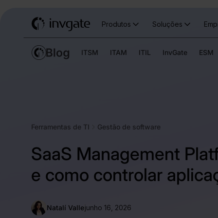
Produtos
Soluções
Emp
ITSM
ITAM
ITIL
InvGate
ESM
Ferramentas de TI
Gestão de software
SaaS Management Platf
e como controlar aplic
Natalí Valle
junho 16, 2026