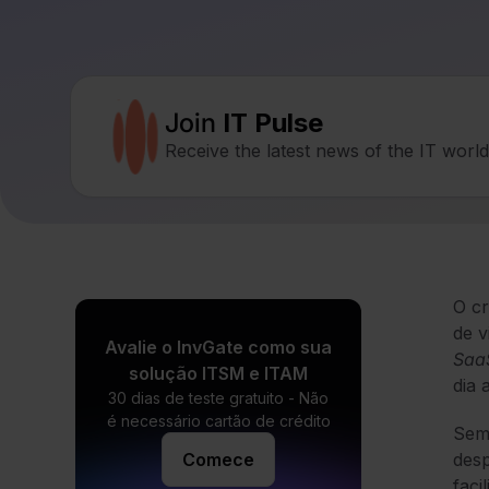
Join
IT Pulse
Receive the latest news of the IT worl
O cr
de v
Avalie o InvGate como sua
Saa
solução ITSM e ITAM
dia 
30 dias de teste gratuito - Não
é necessário cartão de crédito
Sem 
Comece
desp
faci