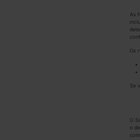
As f
incl
deta
conf
Os r
Se v
O Sa
o de
com