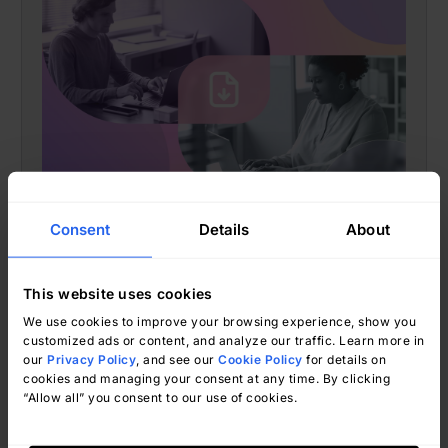
Natalí Valle
marca 17, 2025
Consent
Details
About
This website uses cookies
We use cookies to improve your browsing experience, show you
customized ads or content, and analyze our traffic. Learn more in
Hardware Management
our
Privacy Policy
, and see our
Cookie Policy
for details on
Zarządzanie urządzeniami Android:
cookies and managing your consent at any time. By clicking
“Allow all” you consent to our use of cookies.
Jak zarządzać urządzeniami z
Androidem