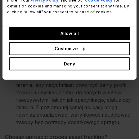
more in our
Privacy Policy
, and see our
Cookie Policy
for
termicznej oraz opcjonalne numery zasobów).
details on cookies and managing your consent at any time. By
clicking “Allow all” you consent to our use of cookies.
Drukować i naklejać etykiety QR
– Po
wyeksportowaniu wydrukuj i umieść etykiety z
kodem QR bezpośrednio na swoich zasobach,
Allow all
aby zapewnić szybką identyfikację i dostęp. Ten
krok jest szczególnie przydatny w przypadku
Customize
hardware tracking
.
Deny
Skanować w terenie za pomocą aplikacji
mobilnej
– Zespoły mogą skanować kody QR w
terenie, aby natychmiast otworzyć pełny profil
zasobu i uzyskać dostęp do danych w czasie
rzeczywistym, takich jak specyfikacje, status czy
historia. Z poziomu tej samej aplikacji mogą
również aktualizować, weryfikować i audytować
zasoby bez potrzeby dodatkowego sprzętu.
Chcesz uprościć proces asset tracking?