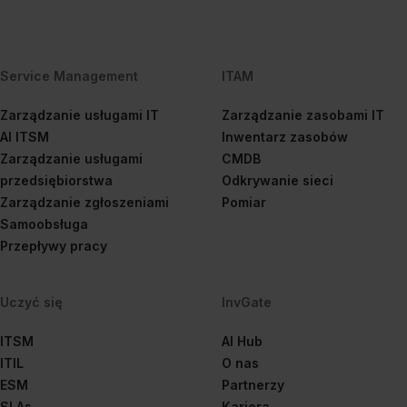
Service Management
ITAM
Zarządzanie usługami IT
Zarządzanie zasobami IT
AI ITSM
Inwentarz zasobów
Zarządzanie usługami
CMDB
przedsiębiorstwa
Odkrywanie sieci
Zarządzanie zgłoszeniami
Pomiar
Samoobsługa
Przepływy pracy
Uczyć się
InvGate
ITSM
AI Hub
ITIL
O nas
ESM
Partnerzy
SLAs
Kariera