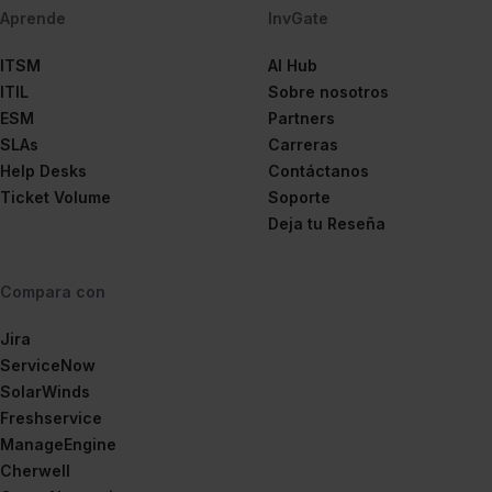
Aprende
InvGate
ITSM
AI Hub
ITIL
Sobre nosotros
ESM
Partners
SLAs
Carreras
Help Desks
Contáctanos
Ticket Volume
Soporte
Deja tu Reseña
Compara con
Jira
ServiceNow
SolarWinds
Freshservice
ManageEngine
Cherwell