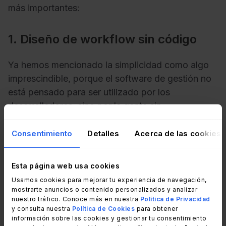
más importantes:
1. Diseño de workflow sin código
Ya hemos mencionado la simplicidad como algo
imprescindible, porque el software de gestión no
está pensado para ser utilizado por los
desarrolladores, sino por la gente sin
conocimientos de codificación, ligada más a los
negocios.
Consentimiento
Detalles
Acerca de las cookies
Entonces, un editor visual de workflow sencillo y
Esta página web usa cookies
directo facilitará mucho la gestión de tu equipo.
Usamos cookies para mejorar tu experiencia de navegación,
mostrarte anuncios o contenido personalizados y analizar
Sin embargo, una de las cosas que tu herramienta
nuestro tráfico. Conoce más en nuestra
Política de Privacidad
debe tener es la capacidad de crear workflows
y consulta nuestra
Política de Cookies
para obtener
información sobre las cookies y gestionar tu consentimiento
con enrutamiento dinámico. Es decir, si el