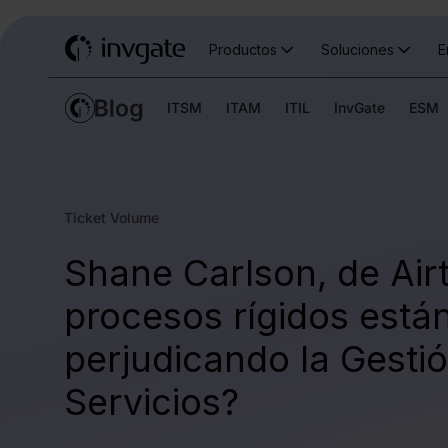
Productos
Soluciones
E
ITSM
ITAM
ITIL
InvGate
ESM
Ticket Volume
Shane Carlson, de Air
procesos rígidos está
perjudicando la Gesti
Servicios?