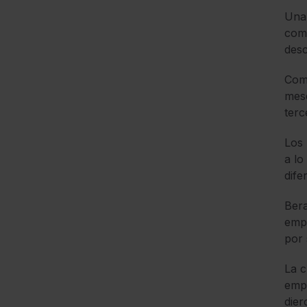
Una 
com
desc
Como
mese
terc
Los 
a lo
dife
Bera
empo
por 
La c
empl
dier