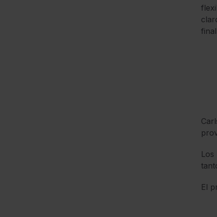
flex
clar
final
Carl
prov
Los 
tant
El p