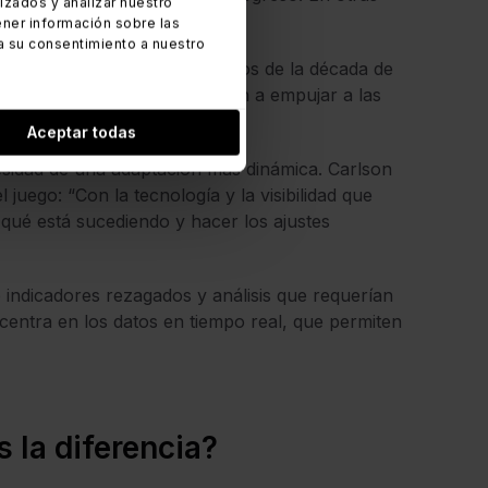
zados y analizar nuestro
vos, sino que las frenaban.
ner información sobre las
a su consentimiento a nuestro
realmente notable a principios de la década de
gías ágiles
, que comenzaron a empujar a las
.
Aceptar todas
cesidad de una adaptación más dinámica. Carlson
juego: “Con la tecnología y la visibilidad que
ué está sucediendo y hacer los ajustes
e indicadores rezagados y análisis que requerían
entra en los datos en tiempo real, que permiten
 la diferencia?