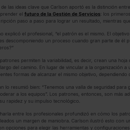
de las ideas clave que Carlson aportó es la distinción entr
prender el
futuro de la Gestión de Servicios
: los primero
ripción paso a paso para lograr un resultado, mientras que
 explicó el profesional, “el patrón es el mismo. El objetiv
s descomponiendo un proceso cuando gran parte de él pu
eros?”
patrones permiten la variabilidad, es decir, crean una hoja
 largo del camino. En lugar de vincular a la organización a
rentes formas de alcanzar el mismo objetivo, dependiendo d
n lo resumió bien: “Tenemos una valla de seguridad para gui
derar a los equipos”. Los patrones, entonces, son más ad
su rapidez y su impulso tecnológico.
harla entre los profesionales profundizó en cómo los patro
eados un margen de maniobra. Carlson ilustró esto con un
on opciones para elegir las herramientas y configuracion