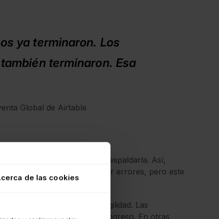
os ya terminaron. Los
 también terminaron. Esa
enta Global de Airtable
 experiencia adecuada para respaldarla. Así,
eguir ciertos pasos para evitar errores, pero este
cerca de las cookies
ellos de botella.
 el requerimiento de mayor agilidad. Las
a menudo obstaculizaban el progreso. En otras