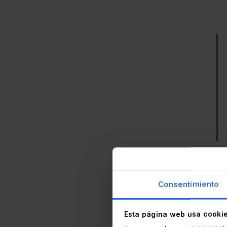
Si b
expl
Consentimiento
enfo
A me
Esta página web usa cooki
orga