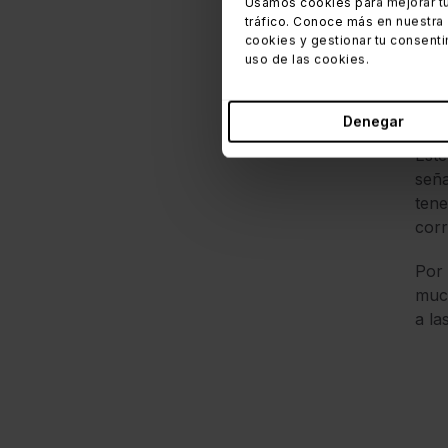
Usamos cookies para mejorar tu
pala
tráfico. Conoce más en nuestra
cookies y gestionar tu consenti
uso de las cookies.
Carl
2010
comp
Denegar
Este
seña
tene
corr
Por 
much
a la