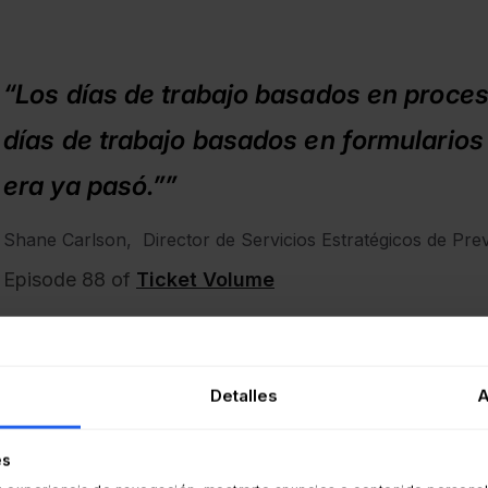
“Los días de trabajo basados en proces
días de trabajo basados en formularios
era ya pasó.””
Shane Carlson, Director de Servicios Estratégicos de Prev
Episode 88 of
Ticket Volume
ien constituye una afirmación audaz, Carlson cuenta con la
icó que en el pasado se hacía hincapié en la necesidad de s
Detalles
A
que condujo rápidamente a situaciones burocráticas y a cu
dida que la Gestión de Servicios fue evolucionando, creció
es
nizaciones se dieron cuenta de que los procesos rígidos 