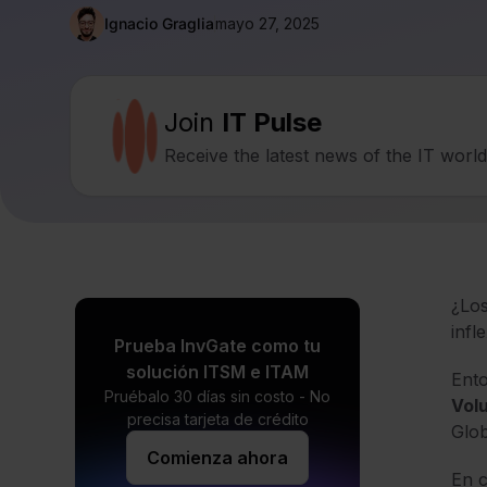
Ignacio Graglia
mayo 27, 2025
Join
IT Pulse
Receive the latest news of the IT worl
¿Los
infl
Prueba InvGate como tu
solución ITSM e ITAM
Ento
Pruébalo 30 días sin costo - No
Vol
precisa tarjeta de crédito
Glo
Comienza ahora
En c