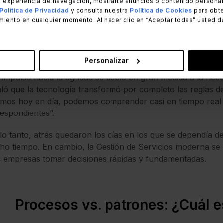
 experiencia de navegación, mostrarte anuncios o contenido personali
bras, ya no ayudaban a las empresas a alcanzar sus objeti
Política de Privacidad
y consulta nuestra
Política de Cookies
para obte
miento en cualquier momento. Al hacer clic en “Aceptar todas” usted d
son y Beran reflexionaron sobre cómo este cambio se hizo 
, con el auge de la computación en la nube y las
metodolo
añías hacia modelos de trabajo más flexibles y adaptables
Personalizar
 impulso hacia la agilidad se debió en gran medida a la ne
ló que la tecnología transformó por completo las reglas del 
mos hoy en día, podemos comprender casi en tiempo real q
espondientes”.
lo tanto, atrás quedaron los días en los que se dependía d
o tiempo. En cambio, la Gestión de Servicios moderna se c
s empresas tomar decisiones rápidas y fundamentadas.
Procesos vs. patrones: ¿Cuál es