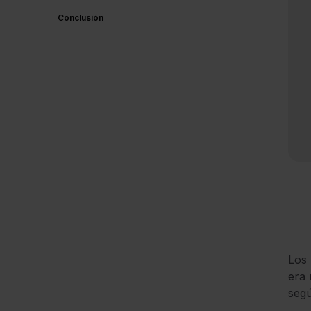
Conclusión
Los 
era 
segú