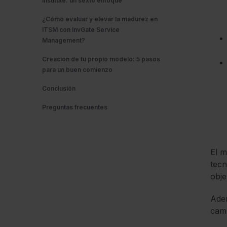
Institute: un sexto enfoque
¿Cómo evaluar y elevar la madurez en
ITSM con InvGate Service
Management?
Creación de tu propio modelo: 5 pasos
para un buen comienzo
Conclusión
Preguntas frecuentes
El 
tecn
obje
Adem
camb