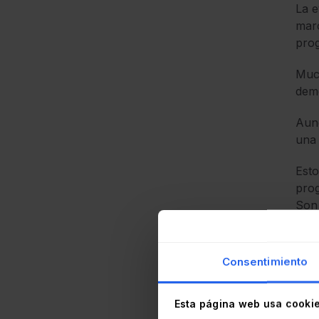
La e
marc
prog
Muc
demo
Aunq
una 
Esto
prog
Son 
Mien
Adem
Consentimiento
orga
una 
Esta página web usa cooki
difi