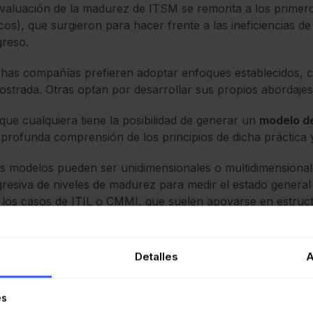
valuación de la madurez de ITSM se remonta a los prime
os), que surgieron para hacer frente a las ineficiencias de 
reso.
has compañías prefieren adoptar enfoques establecidos,
strada. Otras optan por desarrollar sus propios abordajes 
ue cualquiera tiene la posibilidad de generar un
modelo d
profunda comprensión de los principios de dicha práctica y
s modelos pueden ser unidimensionales o multidimensionale
resiva de niveles de madurez para medir el estado general
los casos de ITIL o CMMI, que suelen apoyarse en estruc
tras que los modelos multidimensionales evalúan la madure
ás de analizar procesos, consideran factores como la
go
Detalles
A
nizacional, las capacidades del equipo, la experiencia del u
visión más completa, considerando que la empresa puede t
es
cultades en la automatización, las métricas o la alineación es