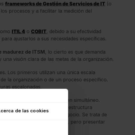
ros
frameworks de Gestión de Servicios de IT
(o
los procesos y a facilitar la medición del
 como
ITIL 4
o
COBIT
, debido a su efectividad
para ajustarlos a sus necesidades específicas.
e madurez de ITSM
, lo cierto es que demanda
 una visión clara de las metas de la organización.
s. Los primeros utilizan una única escala
 de la organización o de un proceso específico.
turas escalonadas.
z desde varias perspectivas en simultáneo.
bernanza IT
, la tecnología, la estructura
cerca de las cookies
suario y los resultados del negocio. Se trata de
ener procesos bien definidos, pero presentar
tratégica.