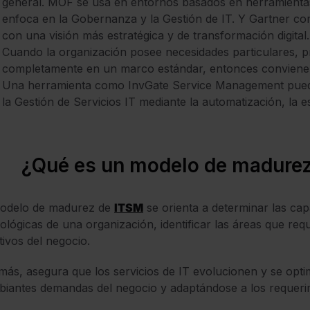
general. MOF se usa en entornos basados en herramientas
enfoca en la Gobernanza y la Gestión de IT. Y Gartner co
con una visión más estratégica y de transformación digital.
Cuando la organización posee necesidades particulares, p
completamente en un marco estándar, entonces conviene 
Una herramienta como InvGate Service Management puede 
la Gestión de Servicios IT mediante la automatización, la e
¿Qué es un modelo de madure
modelo de madurez de
ITSM
se orienta a determinar las ca
ológicas de una organización, identificar las áreas que req
tivos del negocio.
ás, asegura que los servicios de IT evolucionen y se optim
iantes demandas del negocio y adaptándose a los requerim