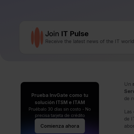
Join
IT Pulse
Receive the latest news of the IT worl
Un
Serv
Prueba InvGate como tu
de r
solución ITSM e ITAM
Pruébalo 30 días sin costo - No
Las 
precisa tarjeta de crédito
de I
Comienza ahora
abor