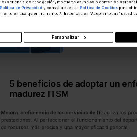
 experiencia de navegación, mostrarte anuncios o contenido personali
Política de Privacidad
y consulta nuestra
Política de Cookies
para obte
miento en cualquier momento. Al hacer clic en “Aceptar todas” usted d
Lectura recomendada
La guía definitiva de 
ayuda descargable gra
Personalizar
Read Article
5 beneficios de adoptar un enf
madurez ITSM
Mejora la eficiencia de los servicios de IT:
agiliza los pr
prestaciones. Al perfeccionar el funcionamiento del depa
de recursos más precisa y una mayor eficacia general.