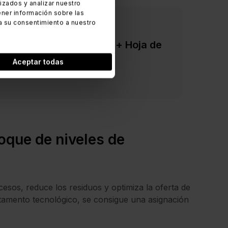
zados y analizar nuestro
ner información sobre las
a su consentimiento a nuestro
los frameworks de ITSM [+ Hoja de
tuita]
Aceptar todas
oque de niveles de
ocesos, reduce los residuos y optimiza la oferta de
rtamento tecnológico, se consigue una asignación