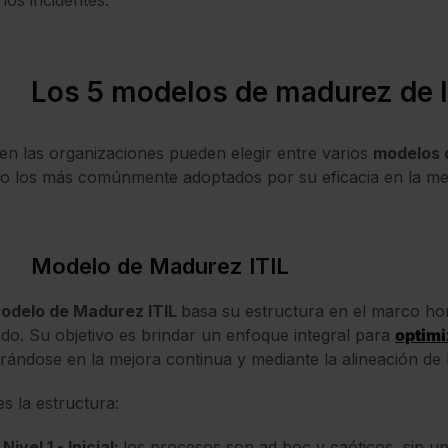
los incidentes.
Los 5 modelos de madurez de
ien las organizaciones pueden elegir entre varios
modelos 
 los más comúnmente adoptados por su eficacia en la mejo
Modelo de Madurez ITIL
odelo de Madurez ITIL
basa su estructura en el marco ho
o. Su objetivo es brindar un enfoque integral para
optimi
rándose en la mejora continua y mediante la alineación de 
es la estructura:
Nivel 1 - Inicial:
los procesos son ad hoc y caóticos, sin u