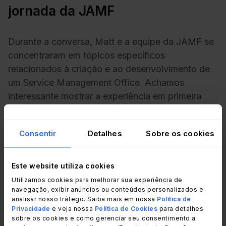
jornada da JAMF
Durante a conversa, Matt e a equipe da JAMF se
concentraram em tópicos específicos
relacionados à criação e ao desenvolvimento de
um Service Management Office. Achamos
interessante mostrar a experiência em primeira
mão dessa equipe, pois ela ilustra bem o
progresso que pode ser alcançado com uma
Consentir
Detalhes
Sobre os cookies
implementação sólida.
Desde a definição de objetivos claros até o
Este website utiliza cookies
gerenciamento de desafios ao longo do caminho,
Utilizamos cookies para melhorar sua experiência de
a jornada da JAMF oferece insights valiosos e
navegação, exibir anúncios ou conteúdos personalizados e
analisar nosso tráfego. Saiba mais em nossa
Política de
etapas práticas para qualquer pessoa que queira
Privacidade
e veja nossa
Política de Cookies
para detalhes
estabelecer ou refinar seu próprio SMO.
sobre os cookies e como gerenciar seu consentimento a