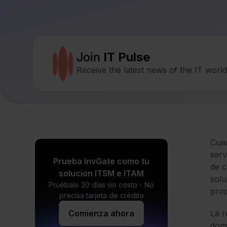
Join
IT Pulse
Receive the latest news of the IT worl
Cua
serv
Prueba InvGate como tu
de c
solución ITSM e ITAM
solu
Pruébalo 30 días sin costo - No
prop
precisa tarjeta de crédito
Comienza ahora
La r
doma