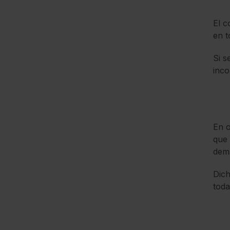
El 
en t
Si s
inco
En o
que
demá
Dich
toda