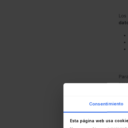
Los 
dat
Para
erro
Esto
los 
Consentimiento
Su u
Esta página web usa cooki
ries