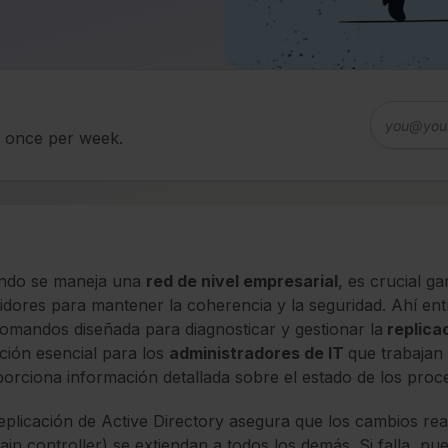
d once per week.
ndo se maneja una
red de nivel empresarial
, es crucial g
idores para mantener la coherencia y la seguridad. Ahí en
omandos diseñada para diagnosticar y gestionar la
replica
ción esencial para los
administradores de IT
que trabajan
orciona información detallada sobre el estado de los proce
eplicación de Active Directory asegura que los cambios re
in controller) se extiendan a todos los demás. Si falla, 