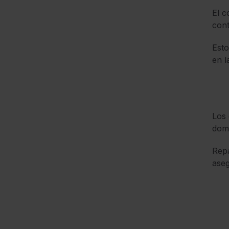
El 
cont
Esto
en l
Los 
domi
Repa
aseg