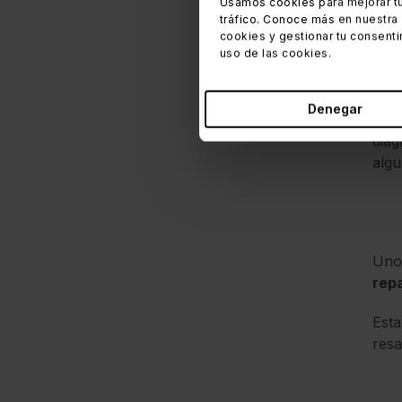
Usamos cookies para mejorar tu
tráfico. Conoce más en nuestra
cookies y gestionar tu consenti
uso de las cookies.
Denegar
Repa
diag
algu
Uno 
rep
Esta
resa