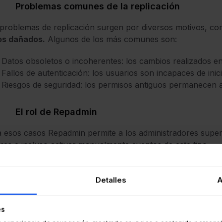
Problemas comunes de la replicación
problemas de replicación surgen por diversos motivos, c
os dañados.
Algunos de los más comunes son:
Datos obsoletos o incoherentes: los cambios realizados en
Fallos de autenticación: los usuarios son incapaces de inici
Riesgos de seguridad: los permisos antiguos permanecen act
El rol de Repadmin
 esos casos Repadmin permite a los administradores supervi
res e incluso activar manualmente eventos de este tipo.
 ayuda a mantener tu entorno de AD consistente, seguro y l
datos.
Detalles
A
so, en definitiva, contribuye al ahorro de tiempo en la sol
es
go por interrupciones relacionadas con la replicación.