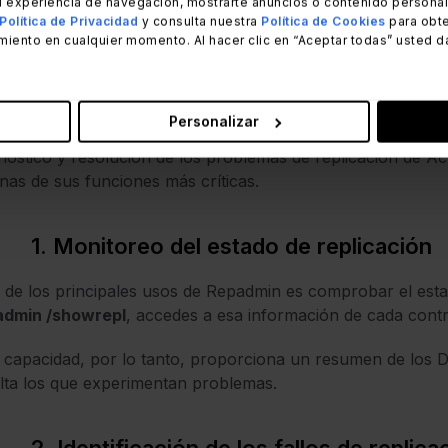
 experiencia de navegación, mostrarte anuncios o contenido personali
Política de Privacidad
y consulta nuestra
Política de Cookies
para obte
miento en cualquier momento. Al hacer clic en “Aceptar todas” usted d
Funciones clave de Repadmin
Personalizar
dmin representa una herramienta versátil que ofrece una s
nóstico y resolución de los problemas de replicación de Ac
nas de sus funciones más críticas.
1. Monitoreo del estado de replicación
de los principales usos de Repadmin es comprobar el est
admin /showrepl
, accedes a esa información de cada contr
 capacidad, por lo tanto, proporciona un resumen de los 
lta los que experimentan problemas.