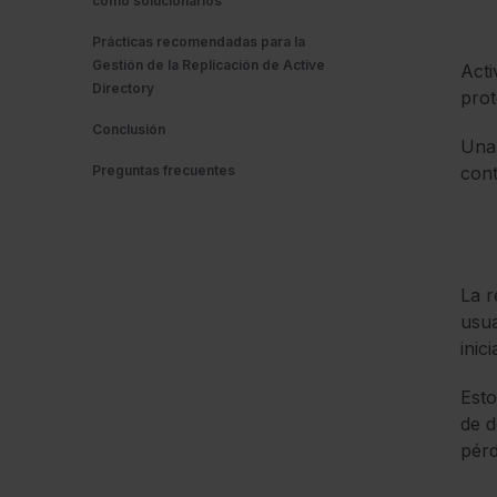
cómo solucionarlos
Prácticas recomendadas para la
Gestión de la Replicación de Active
Acti
Directory
prot
Conclusión
Una 
Preguntas frecuentes
cont
La r
usua
inic
Esto
de d
pérd