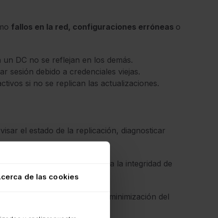
omo
fallos en la red, configuraciones erróneas
o
 un DC no se reflejan en los demás.
ar sesión debido a credenciales viejas.
ivos si no se replican las actualizaciones.
sar el estado de la replicación, diagnosticar
ibre de problemas referidos a la integridad de
cerca de las cookies
ución de inconvenientes y a la minimización del