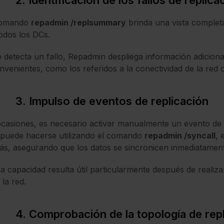
2. Identificación de los fallos de replica
comando
repadmin /replsummary
brinda una vista completa 
odos los DCs.
e detecta un fallo, Repadmin despliega información adicional
nvenientes, como los referidos a la conectividad de la red o
3. Impulso de eventos de replicación
casiones, es necesario activar manualmente un evento de 
 puede hacerse utilizando el comando
repadmin /syncall
, 
s, asegurando que los datos se sincronicen inmediatamen
a capacidad resulta útil particularmente después de realiza
 la red.
4. Comprobación de la topología de rep