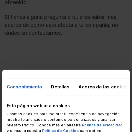
obtenido.
Si tienes alguna pregunta o quieres saber más
acerca de cómo esto afecta a tu compañía, no
dudes en contactarnos.
Consentimiento
Detalles
Acerca de las cookies
Lea otros artículos
Ver todos los post
como este:
Esta página web usa cookies
Usamos cookies para mejorar tu experiencia de navegación,
mostrarte anuncios o contenido personalizados y analizar
nuestro tráfico. Conoce más en nuestra
Política de Privacidad
y consulta nuestra
Política de Cookies
para obtener