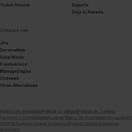
Ticket Volume
Soporte
Deja tu Reseña
Compara con
Jira
ServiceNow
SolarWinds
Freshservice
ManageEngine
Cherwell
Otras Alternativas
Política de privacidad
Política de calidad
Política de Cookies
Términos y Condiciones
Acuerdo Marco de Suscripción
Accessibility
RVDP
AI Features Usage Guidelines
Product Usage Guidelines
© InvGate