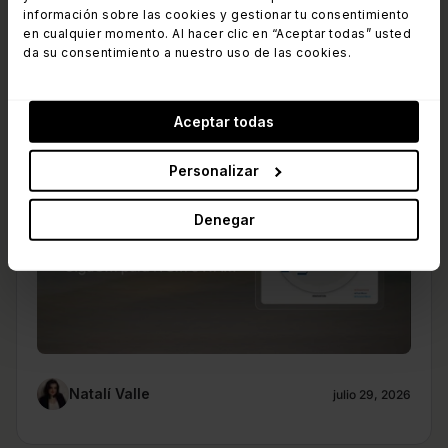
InvGate
información sobre las cookies y gestionar tu consentimiento
en cualquier momento. Al hacer clic en “Aceptar todas” usted
InvGate nombrado Challenger en el
da su consentimiento a nuestro uso de las cookies.
Radar de GigaOm para ITSM e
ITAM
Aceptar todas
Personalizar
Denegar
Natalí Valle
julio 29, 2026