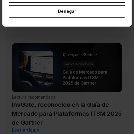
for Hardware Asset Management Tools,
Denegar
destacando a InvGate Asset Management como
una solución relevante dentro de la categoría.
Lectura recomendada
InvGate, reconocido en la Guía de
Mercado para Plataformas ITSM 2025
de Gartner
Leer artículo