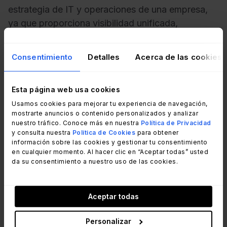
estrategia de IT y operaciones de una empresa,
ya que proporciona visibilidad unificada,
gobernanza y responsabilidad sobre todos los
activos de hardware, estén o no conectados, en
Consentimiento
Detalles
Acerca de las cookies
entornos distribuidos e híbridos.
Esta página web usa cookies
Usamos cookies para mejorar tu experiencia de navegación,
InvGate en la industria de
mostrarte anuncios o contenido personalizados y analizar
nuestro tráfico. Conoce más en nuestra
Política de Privacidad
Hardware Asset Management
y consulta nuestra
Política de Cookies
para obtener
información sobre las cookies y gestionar tu consentimiento
en cualquier momento. Al hacer clic en “Aceptar todas” usted
Esta no es la primera vez que InvGate es
da su consentimiento a nuestro uso de las cookies.
reconocida en el ámbito de la Gestión de
Hardware de IT.
Aceptar todas
In 2024, la empresa fue incluida como
Personalizar
Representative Vendor en el Gartner Market Guide