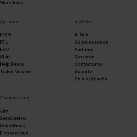
Workflows
Aprende
InvGate
ITSM
AI Hub
ITIL
Sobre nosotros
ESM
Partners
SLAs
Carreras
Help Desks
Contáctanos
Ticket Volume
Soporte
Deja tu Reseña
Compara con
Jira
ServiceNow
SolarWinds
Freshservice