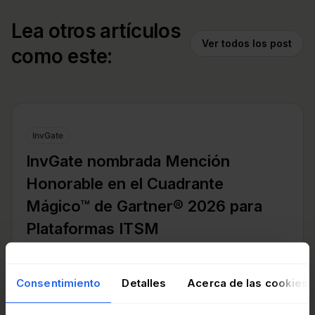
Lea otros artículos
Ver todos los post
como este:
InvGate
InvGate nombrada Mención
Honorable en el Cuadrante
Mágico™ de Gartner® 2026 para
Plataformas ITSM
Consentimiento
Detalles
Acerca de las cookies