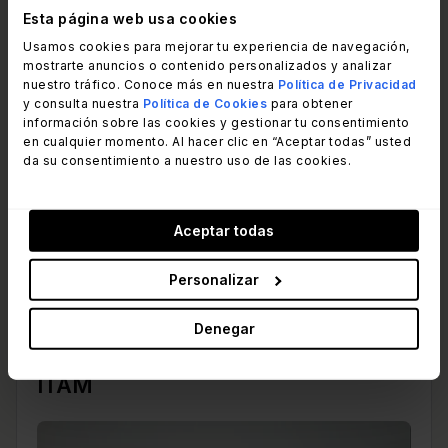
Esta página web usa cookies
Usamos cookies para mejorar tu experiencia de navegación,
mostrarte anuncios o contenido personalizados y analizar
nuestro tráfico. Conoce más en nuestra
Política de Privacidad
y consulta nuestra
Política de Cookies
para obtener
información sobre las cookies y gestionar tu consentimiento
en cualquier momento. Al hacer clic en “Aceptar todas” usted
da su consentimiento a nuestro uso de las cookies.
Natalí Valle
agosto 6, 2026
Aceptar todas
Personalizar
InvGate
InvGate nombrado Challenger en el
Denegar
Radar de GigaOm para ITSM e
ITAM