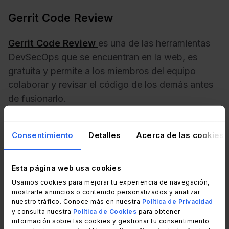
Gerrit Code Review
Gerrit Code Review
es una de las herramientas
DevSecOps que se encuentran en la web, es
gratuita y permite a los miembros del equipo
colaborar y revisar el código de los demás antes
de fusionarlo.
Gerrit está estrechamente integrado con Git y
Consentimiento
Detalles
Acerca de las cookies
viene con clientes SSH git habilitado y clientes git
HTTPS. También se puede ampliar la
funcionalidad de la herramienta añadiendo
Esta página web usa cookies
plugins.
Usamos cookies para mejorar tu experiencia de navegación,
mostrarte anuncios o contenido personalizados y analizar
nuestro tráfico. Conoce más en nuestra
Política de Privacidad
Cuando se implementa, Gerrit actúa como
y consulta nuestra
Política de Cookies
para obtener
repositorio central del código fuente y crea una
información sobre las cookies y gestionar tu consentimiento