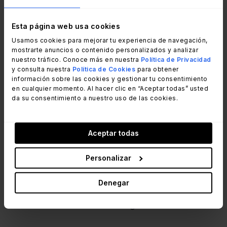
Un documento de identidad válido, tarjetas de
presentación para el networking y cualquier
Esta página web usa cookies
dispositivo que uses para tomar notas o acceder
Usamos cookies para mejorar tu experiencia de navegación,
a información durante el evento.
mostrarte anuncios o contenido personalizados y analizar
nuestro tráfico. Conoce más en nuestra
Política de Privacidad
y consulta nuestra
Política de Cookies
para obtener
¿Hay código de vestimenta?
información sobre las cookies y gestionar tu consentimiento
en cualquier momento. Al hacer clic en “Aceptar todas” usted
da su consentimiento a nuestro uso de las cookies.
El código de vestimenta es business casual.
Queremos que te sientas cómodo manteniendo
una apariencia profesional.
Aceptar todas
Personalizar
¿Habrá Wi-Fi en el lugar?
Denegar
Sí, habrá Wi-Fi gratuito disponible. Los datos de
acceso se informarán en el lugar.