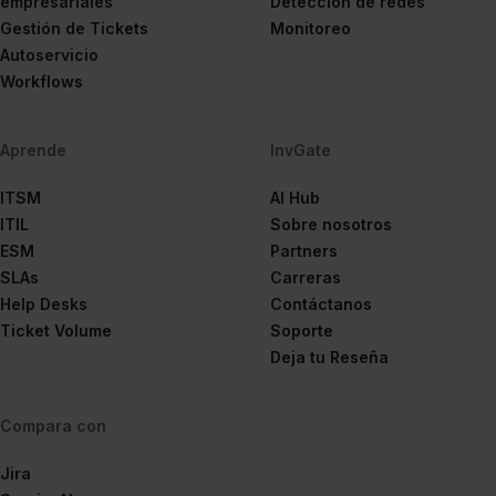
empresariales
Detección de redes
Gestión de Tickets
Monitoreo
Autoservicio
Workflows
Aprende
InvGate
ITSM
AI Hub
ITIL
Sobre nosotros
ESM
Partners
SLAs
Carreras
Help Desks
Contáctanos
Ticket Volume
Soporte
Deja tu Reseña
Compara con
Jira