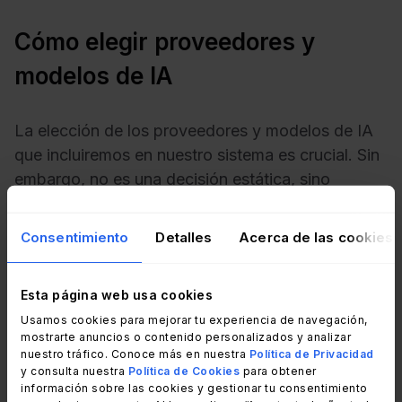
Cómo elegir proveedores y
modelos de IA
La elección de los proveedores y modelos de IA
que incluiremos en nuestro sistema es crucial. Sin
embargo, no es una decisión estática, sino
dinámica, que se examina y actualiza
constantemente a medida que evoluciona el
Consentimiento
Detalles
Acerca de las cookies
panorama de la Inteligencia Artificial. Aquí es
donde entra en juego el llamado “
punto de
Esta página web usa cookies
referencia de evaluación
automatizada”
.
Usamos cookies para mejorar tu experiencia de navegación,
mostrarte anuncios o contenido personalizados y analizar
Se trata de un estándar con el que se comparan y
nuestro tráfico. Conoce más en nuestra
Política de Privacidad
evalúan los modelos de IA. Por ejemplo, si
y consulta nuestra
Política de Cookies
para obtener
información sobre las cookies y gestionar tu consentimiento
estamos probando sistemas diseñados para