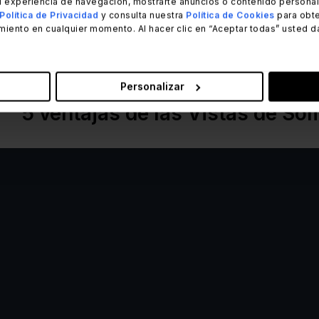
 experiencia de navegación, mostrarte anuncios o contenido personali
ejemplo, los técnicos del servicio de asistencia pueden pers
Política de Privacidad
y consulta nuestra
Política de Cookies
para obte
miento en cualquier momento. Al hacer clic en “Aceptar todas” usted d
atrasados. Por su parte, los supervisores pueden configura
 prioridad o tener una visión general de todas las incidencia
Personalizar
5 ventajas de las Vistas de So