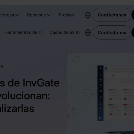
mpresa
Recursos
Precios
Contáctanos
Herramientas de IT
Casos de éxito
Contáctanos
nt
es de InvGate
olucionan:
izarlas