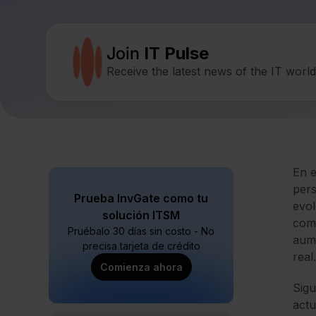
Join
IT Pulse
Receive the latest news of the IT worl
En e
pers
Prueba InvGate como tu
evol
solución ITSM
comp
Pruébalo 30 días sin costo - No
aume
precisa tarjeta de crédito
real.
Comienza ahora
Sigu
actu