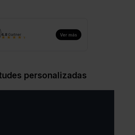
4.8
Gartner
Ver más
★
★
★
★
★
citudes personalizadas