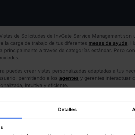
Vistas de Solicitudes de InvGate Service Management son u
e la carga de trabajo de tus diferentes
mesas de ayuda
. H
a principalmente a través de categorías estándar. Pero co
cidades.
a puedes crear vistas personalizadas adaptadas a tus neces
usuario, permitiendo a los
agentes
y gerentes interactuar 
onalizada, intuitiva y eficiente.
rtir de la
versión 7.53.0 de InvGate Service Managemen
rdo a la cantidad de mesas de ayuda que supervises o en la
Detalles
A
torear. En otras palabras, la evolución de las Vistas de So
ntes una instantánea de la carga de trabajo de la organiza
ión de los tickets.
es