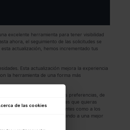
na excelente herramienta para tener visibilidad
asta ahora, el seguimiento de las solicitudes se
n esta actualización, hemos incrementado tus
idades. Esta actualización mejora la experiencia
con la herramienta de una forma más
t
podrás ajustar las vistas a tus preferencias, de
s que trabajes y a las variables que quieras
cerca de las cookies
licitudes brinda tanto a los agentes como a los
ción en tiempo real, contribuyendo a una mejor