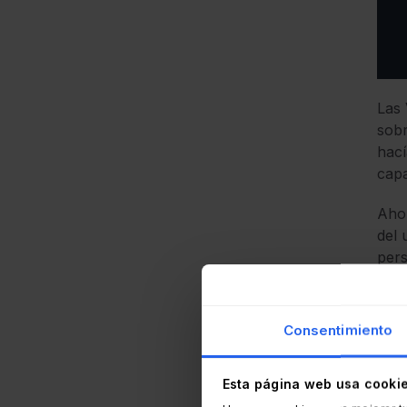
Las 
sobr
hací
capa
Ahor
del 
pers
A pa
acue
Consentimiento
moni
gere
gest
Esta página web usa cooki