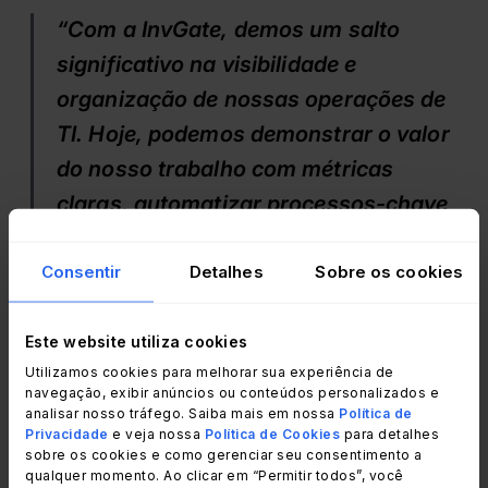
“Com a InvGate, demos um salto
significativo na visibilidade e
organização de nossas operações de
TI. Hoje, podemos demonstrar o valor
do nosso trabalho com métricas
claras, automatizar processos-chave
e estar mais bem preparados para
desafios futuros. Foi uma mudança
Consentir
Detalhes
Sobre os cookies
cultural e estratégica que marcou um
ponto de virada em nossas
Este website utiliza cookies
Utilizamos cookies para melhorar sua experiência de
operações.””
navegação, exibir anúncios ou conteúdos personalizados e
analisar nosso tráfego. Saiba mais em nossa
Política de
Pablo Pascual, Pablo Pascual, Líder de
Privacidade
e veja nossa
Política de Cookies
para detalhes
sobre os cookies e como gerenciar seu consentimento a
Governança de TI na Mastellone Hnos.
qualquer momento. Ao clicar em “Permitir todos”, você