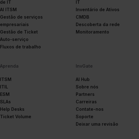
de IT
IT
AI ITSM
Inventário de Ativos
Gestão de serviços
CMDB
empresariais
Descoberta da rede
Gestão de Ticket
Monitoramento
Auto-serviço
Fluxos de trabalho
Aprenda
InvGate
ITSM
AI Hub
ITIL
Sobre nós
ESM
Partners
SLAs
Carreiras
Help Desks
Contate-nos
Ticket Volume
Soporte
Deixar uma revisão