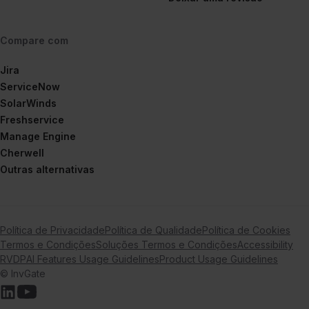
Compare com
Jira
ServiceNow
SolarWinds
Freshservice
Manage Engine
Cherwell
Outras alternativas
Política de Privacidade
Política de Qualidade
Política de Cookies
Termos e Condições
Soluções Termos e Condições
Accessibility
RVDP
AI Features Usage Guidelines
Product Usage Guidelines
© InvGate