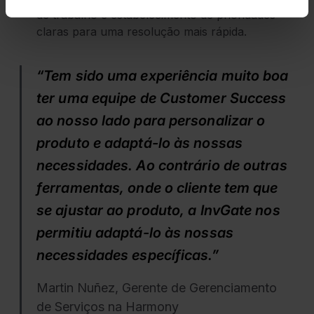
de trabalho e estabelecimento de prioridades
claras para uma resolução mais rápida.
“Tem sido uma experiência muito boa
ter uma equipe de Customer Success
ao nosso lado para personalizar o
produto e adaptá-lo às nossas
necessidades. Ao contrário de outras
ferramentas, onde o cliente tem que
se ajustar ao produto, a InvGate nos
permitiu adaptá-lo às nossas
necessidades específicas.”
Martin Nuñez, Gerente de Gerenciamento
de Serviços na Harmony