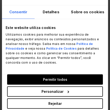
Gerenciamento de Serviços para
Consentir
Detalhes
Sobre os cookies
a educação
Este website utiliza cookies
A experiência da Harmony Public Schools ressalta
Utilizamos cookies para melhorar sua experiência de
o valor de adaptar as ferramentas ITSM para
navegação, exibir anúncios ou conteúdos personalizados e
atender às demandas exclusivas das instituições
analisar nosso tráfego. Saiba mais em nossa
Política de
Privacidade
e veja nossa
Política de Cookies
para detalhes
educacionais. A flexibilidade da InvGate permitiu
sobre os cookies e como gerenciar seu consentimento a
à equipe:
qualquer momento. Ao clicar em “Permitir todos”, você
concorda com o uso de cookies.
Simplificar a experiência do usuário
: os
usuários finais acharam a ferramenta intuitiva e
Permitir todos
começaram a solicitar categorias de serviços
adicionais.
Monitorar o desempenho dos agentes
:
Personalizar
rastreamento de gerentes de operações e
especialistas de TI em 58 escolas.
Rejeitar
Melhorar a eficiência
: automatização dos fluxos