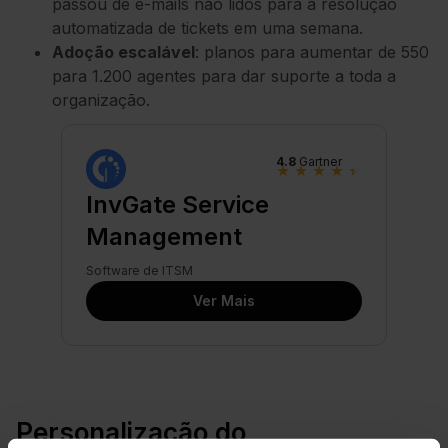
passou de e-mails não lidos para a resolução
automatizada de tickets em uma semana.
Adoção escalável
: planos para aumentar de 550
para 1.200 agentes para dar suporte a toda a
organização.
4.8
Gartner
★
★
★
★
★
InvGate Service
Management
Software de ITSM
Ver Mais
Personalização do