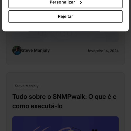
Personalizar
Rejeitar
Steve Manjaly
fevereiro 14, 2024
Steve Manjaly
Tudo sobre o SNMPwalk: O que é e
como executá-lo