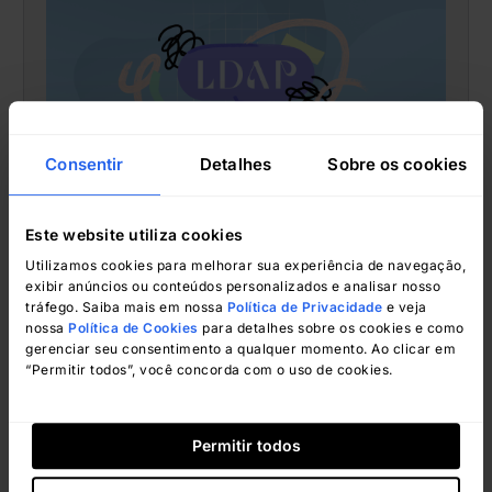
Consentir
Detalhes
Sobre os cookies
Steve Manjaly
março 5, 2024
Este website utiliza cookies
Utilizamos cookies para melhorar sua experiência de navegação,
exibir anúncios ou conteúdos personalizados e analisar nosso
tráfego. Saiba mais em nossa
Política de Privacidade
e veja
nossa
Política de Cookies
para detalhes sobre os cookies e como
Steve Manjaly
gerenciar seu consentimento a qualquer momento. Ao clicar em
“Permitir todos”, você concorda com o uso de cookies.
Tutorial rápido para iniciantes sobre
o PowerShell ISE
Permitir todos