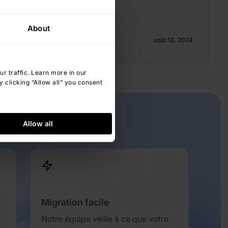
About
Brenda Gratas
août 13, 2024
 traffic. Learn more in our
 clicking “Allow all” you consent
Allow all
Migration facile
Notre équipe veille à ce que votre