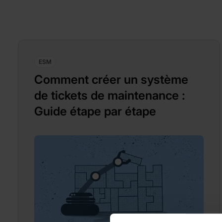
ESM
Comment créer un système
de tickets de maintenance :
Guide étape par étape