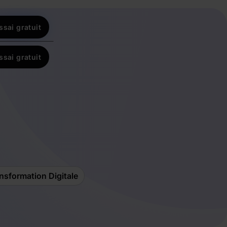
ssai gratuit
ssai gratuit
nsformation Digitale