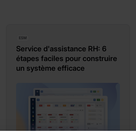
ESM
Service d'assistance RH: 6
étapes faciles pour construire
un système efficace