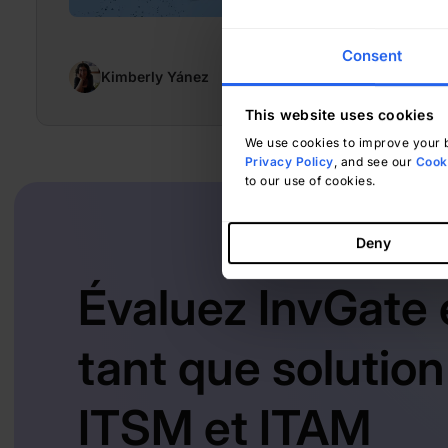
Consent
Kimberly Yánez
juin 30, 2025
This website uses cookies
We use cookies to improve your b
Privacy Policy
, and see our
Cooki
to our use of cookies.
Deny
Évaluez InvGate 
tant que solution
ITSM et ITAM