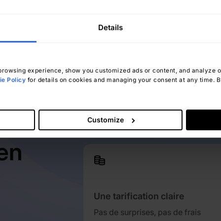
Details
Kimberly Yánez
avril 4, 2025
rowsing experience, show you customized ads or content, and analyze our
e Policy
for details on cookies and managing your consent at any time. By
Customize
en
Une tarification claire
Pas de surprises, pas de frais